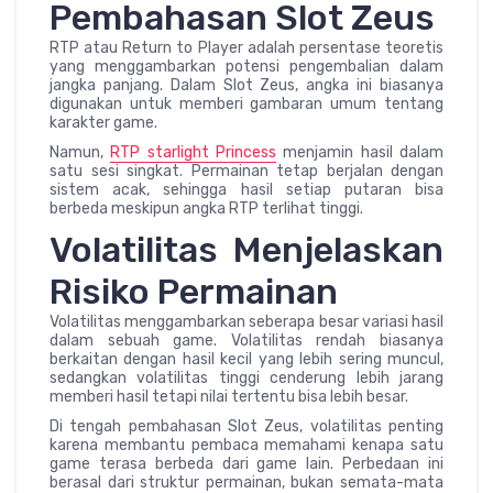
Pembahasan Slot Zeus
RTP atau Return to Player adalah persentase teoretis
yang menggambarkan potensi pengembalian dalam
jangka panjang. Dalam Slot Zeus, angka ini biasanya
digunakan untuk memberi gambaran umum tentang
karakter game.
Namun,
RTP starlight Princess
menjamin hasil dalam
satu sesi singkat. Permainan tetap berjalan dengan
sistem acak, sehingga hasil setiap putaran bisa
berbeda meskipun angka RTP terlihat tinggi.
Volatilitas Menjelaskan
Risiko Permainan
Volatilitas menggambarkan seberapa besar variasi hasil
dalam sebuah game. Volatilitas rendah biasanya
berkaitan dengan hasil kecil yang lebih sering muncul,
sedangkan volatilitas tinggi cenderung lebih jarang
memberi hasil tetapi nilai tertentu bisa lebih besar.
Di tengah pembahasan Slot Zeus, volatilitas penting
karena membantu pembaca memahami kenapa satu
game terasa berbeda dari game lain. Perbedaan ini
berasal dari struktur permainan, bukan semata-mata