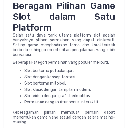
Beragam Pilihan Game
Slot dalam Satu
Platform
Salah satu daya tarik utama platform slot adalah
banyaknya pilihan permainan yang dapat dinikmati.
Setiap game menghadirkan tema dan karakteristik
berbeda sehingga memberikan pengalaman yang lebih
bervariasi.
Beberapa kategori permainan yang populer meliputi:
Slot bertema petualangan.
Slot dengan konsep fantasi.
Slot bertema mitologi.
Slot klasik dengan tampilan modern.
Slot video dengan grafis berkualitas.
Permainan dengan fitur bonus interaktif.
Keberagaman pilihan membuat pemain dapat
menemukan game yang sesuai dengan selera masing-
masing.