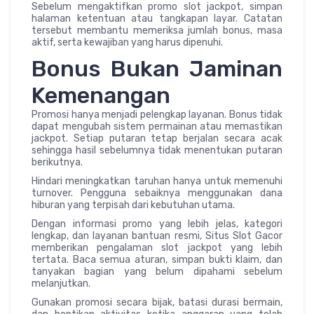
Sebelum mengaktifkan promo slot jackpot, simpan
halaman ketentuan atau tangkapan layar. Catatan
tersebut membantu memeriksa jumlah bonus, masa
aktif, serta kewajiban yang harus dipenuhi.
Bonus Bukan Jaminan
Kemenangan
Promosi hanya menjadi pelengkap layanan. Bonus tidak
dapat mengubah sistem permainan atau memastikan
jackpot. Setiap putaran tetap berjalan secara acak
sehingga hasil sebelumnya tidak menentukan putaran
berikutnya.
Hindari meningkatkan taruhan hanya untuk memenuhi
turnover. Pengguna sebaiknya menggunakan dana
hiburan yang terpisah dari kebutuhan utama.
Dengan informasi promo yang lebih jelas, kategori
lengkap, dan layanan bantuan resmi, Situs Slot Gacor
memberikan pengalaman slot jackpot yang lebih
tertata. Baca semua aturan, simpan bukti klaim, dan
tanyakan bagian yang belum dipahami sebelum
melanjutkan.
Gunakan promosi secara bijak, batasi durasi bermain,