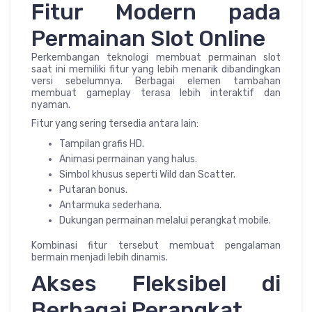
Fitur Modern pada
Permainan Slot Online
Perkembangan teknologi membuat permainan slot
saat ini memiliki fitur yang lebih menarik dibandingkan
versi sebelumnya. Berbagai elemen tambahan
membuat gameplay terasa lebih interaktif dan
nyaman.
Fitur yang sering tersedia antara lain:
Tampilan grafis HD.
Animasi permainan yang halus.
Simbol khusus seperti Wild dan Scatter.
Putaran bonus.
Antarmuka sederhana.
Dukungan permainan melalui perangkat mobile.
Kombinasi fitur tersebut membuat pengalaman
bermain menjadi lebih dinamis.
Akses Fleksibel di
Berbagai Perangkat