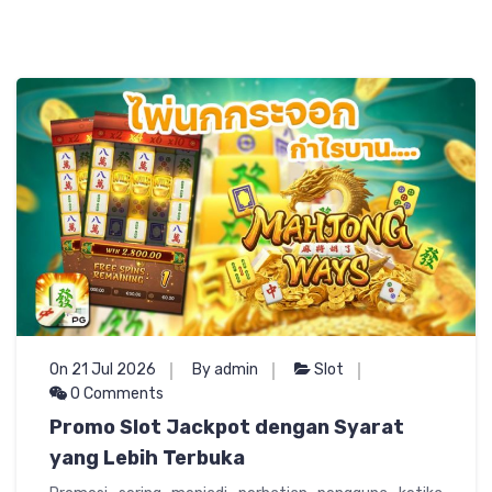
On 21 Jul 2026
By admin
Slot
0 Comments
Promo Slot Jackpot dengan Syarat
yang Lebih Terbuka