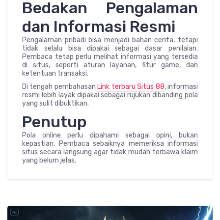
Bedakan Pengalaman
dan Informasi Resmi
Pengalaman pribadi bisa menjadi bahan cerita, tetapi
tidak selalu bisa dipakai sebagai dasar penilaian.
Pembaca tetap perlu melihat informasi yang tersedia
di situs, seperti aturan layanan, fitur game, dan
ketentuan transaksi.
Di tengah pembahasan
Link terbaru Situs 88
, informasi
resmi lebih layak dipakai sebagai rujukan dibanding pola
yang sulit dibuktikan.
Penutup
Pola online perlu dipahami sebagai opini, bukan
kepastian. Pembaca sebaiknya memeriksa informasi
situs secara langsung agar tidak mudah terbawa klaim
yang belum jelas.