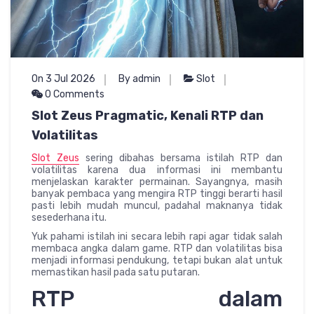
On 3 Jul 2026
By admin
Slot
0 Comments
Slot Zeus Pragmatic, Kenali RTP dan
Volatilitas
Slot Zeus
sering dibahas bersama istilah RTP dan
volatilitas karena dua informasi ini membantu
menjelaskan karakter permainan. Sayangnya, masih
banyak pembaca yang mengira RTP tinggi berarti hasil
pasti lebih mudah muncul, padahal maknanya tidak
sesederhana itu.
Yuk pahami istilah ini secara lebih rapi agar tidak salah
membaca angka dalam game. RTP dan volatilitas bisa
menjadi informasi pendukung, tetapi bukan alat untuk
memastikan hasil pada satu putaran.
RTP dalam