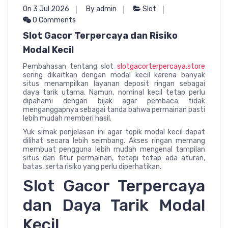
On 3 Jul 2026
By admin
Slot
0 Comments
Slot Gacor Terpercaya dan Risiko
Modal Kecil
Pembahasan tentang slot
slotgacorterpercaya.store
sering dikaitkan dengan modal kecil karena banyak
situs menampilkan layanan deposit ringan sebagai
daya tarik utama. Namun, nominal kecil tetap perlu
dipahami dengan bijak agar pembaca tidak
menganggapnya sebagai tanda bahwa permainan pasti
lebih mudah memberi hasil.
Yuk simak penjelasan ini agar topik modal kecil dapat
dilihat secara lebih seimbang. Akses ringan memang
membuat pengguna lebih mudah mengenal tampilan
situs dan fitur permainan, tetapi tetap ada aturan,
batas, serta risiko yang perlu diperhatikan.
Slot Gacor Terpercaya
dan Daya Tarik Modal
Kecil