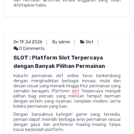
dan hentikan aktivitas ketika anggaran yang telah
ditetapkan habis.
On 19 Jul 2026
By admin
Slot
0 Comments
SLOT : Platform Slot Terpercaya
dengan Banyak Pilihan Permainan
Industri permainan slot online terus berkembang
dengan menghadirkan berbagai inovasi, mulai dari
desain visual yang menarik hingga fitur permainan yang
semakin beragam. Platform
slot
Terpercaya menjadi
pilihan bagi pemain yang mencari tempat bermain
dengan sistem yang nyaman, tampilan modern, serta
koleksi permainan yang luas.
Dengan banyaknya kategori game yang tersedia,
pemain dapat memilih berbagai jenis permainan sesuai
dengan gaya dan preferensi masing-masing tanpa
harus berpindah platform.