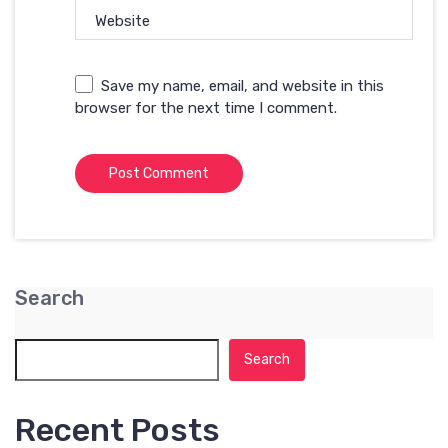
Website
Save my name, email, and website in this
browser for the next time I comment.
Search
Search
Recent Posts