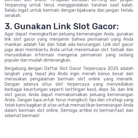
terpancing untuk terus menggandakan taruhan saat kalah.
Selalu ingat untuk bermain dengan bijaksana dan jangan terlalu
serakah.
3. Gunakan Link Slot Gacor:
Agar dapat meningkatkan peluang kemenangan Anda, gunakan
link slot gacor yang menjamin bahwa permainan yang Anda
mainkan adalah fair dan tidak ada kecurangan. Link slot gacor
juga akan membantu Anda untuk menemukan slot terbaik dan
menyediakan informasi mengenai permainan yang sedang
populer dan mudah dimenangkan.
Bergabung dengan Daftar Slot Gacor Terpercaya 2025 adalah
langkah yang tepat jika Anda ingin meraih bonus besar dan
merasakan pengalaman bermain slot online yang menarik.
Dengan adanya situs slot terpercaya yang menyediakan
berbagai keuntungan seperti bettingan kecil, depo 5k, dan link
slot gacor, Anda dapat memaksimalkan peluang kemenangan
Anda. Jangan lupa untuk terus mengikuti tips dan strategi yang
telah kami bagikan di atas untuk memastikan kemenangan Anda
dalam bermain slot online. Semoga artikel ini bermanfaat dan
selamat bermain!