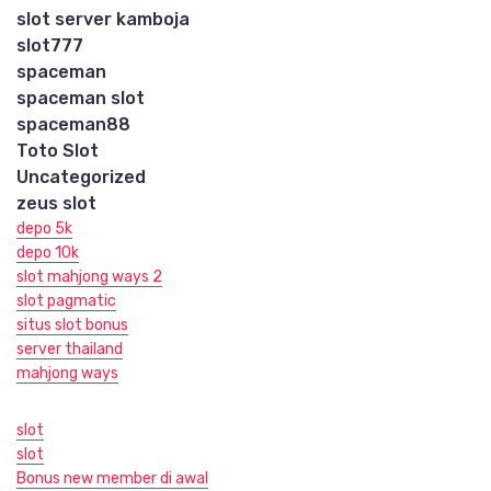
slot server kamboja
slot777
spaceman
spaceman slot
spaceman88
Toto Slot
Uncategorized
zeus slot
depo 5k
depo 10k
slot mahjong ways 2
slot pagmatic
situs slot bonus
server thailand
mahjong ways
slot
slot
Bonus new member di awal