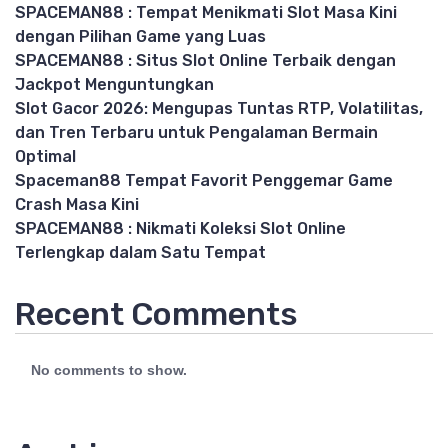
SPACEMAN88 : Tempat Menikmati Slot Masa Kini
dengan Pilihan Game yang Luas
SPACEMAN88 : Situs Slot Online Terbaik dengan
Jackpot Menguntungkan
Slot Gacor 2026: Mengupas Tuntas RTP, Volatilitas,
dan Tren Terbaru untuk Pengalaman Bermain
Optimal
Spaceman88 Tempat Favorit Penggemar Game
Crash Masa Kini
SPACEMAN88 : Nikmati Koleksi Slot Online
Terlengkap dalam Satu Tempat
Recent Comments
No comments to show.