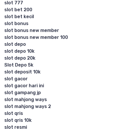
slot 777
slot bet 200
slot bet kecil
slot bonus
slot bonus new member
slot bonus new member 100
slot depo
slot depo 10k
slot depo 20k
Slot Depo 5k
slot deposit 10k
slot gacor
slot gacor hari ini
slot gampang jp
slot mahjong ways
slot mahjong ways 2
slot qris
slot qris 10k
slot resmi