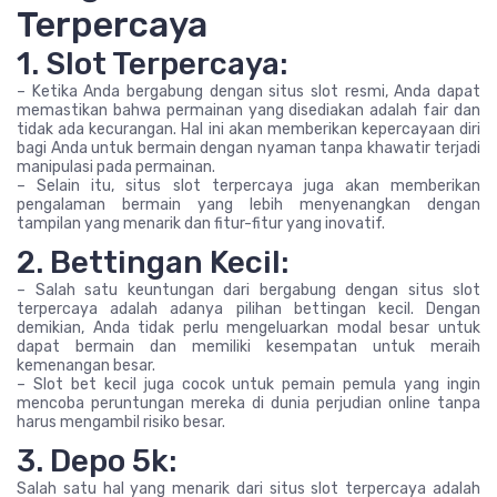
Terpercaya
1. Slot Terpercaya:
– Ketika Anda bergabung dengan situs slot resmi, Anda dapat
memastikan bahwa permainan yang disediakan adalah fair dan
tidak ada kecurangan. Hal ini akan memberikan kepercayaan diri
bagi Anda untuk bermain dengan nyaman tanpa khawatir terjadi
manipulasi pada permainan.
– Selain itu, situs slot terpercaya juga akan memberikan
pengalaman bermain yang lebih menyenangkan dengan
tampilan yang menarik dan fitur-fitur yang inovatif.
2. Bettingan Kecil:
– Salah satu keuntungan dari bergabung dengan situs slot
terpercaya adalah adanya pilihan bettingan kecil. Dengan
demikian, Anda tidak perlu mengeluarkan modal besar untuk
dapat bermain dan memiliki kesempatan untuk meraih
kemenangan besar.
– Slot bet kecil juga cocok untuk pemain pemula yang ingin
mencoba peruntungan mereka di dunia perjudian online tanpa
harus mengambil risiko besar.
3. Depo 5k:
Salah satu hal yang menarik dari situs slot terpercaya adalah