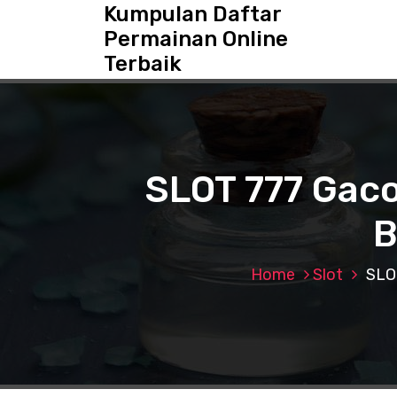
S
Kumpulan Daftar
k
Permainan Online
i
Terbaik
p
t
o
c
o
n
SLOT 777 Gac
t
e
B
n
t
Home
Slot
SLO