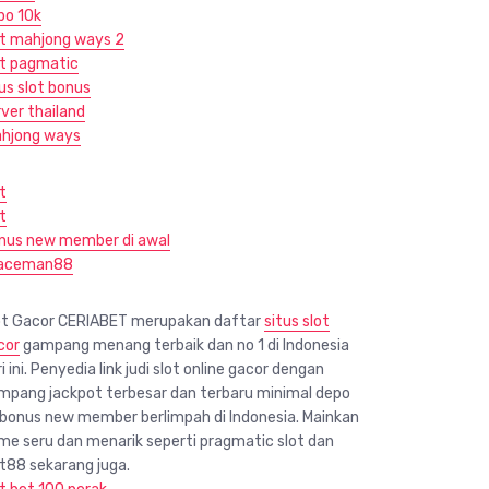
po 10k
ot mahjong ways 2
ot pagmatic
tus slot bonus
rver thailand
hjong ways
t
t
nus new member di awal
aceman88
ot Gacor CERIABET merupakan daftar
situs slot
cor
gampang menang terbaik dan no 1 di Indonesia
i ini. Penyedia link judi slot online gacor dengan
mpang jackpot terbesar dan terbaru minimal depo
 bonus new member berlimpah di Indonesia. Mainkan
me seru dan menarik seperti pragmatic slot dan
ot88 sekarang juga.