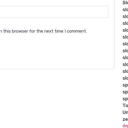
Sl
sl
sl
sl
sl
n this browser for the next time I comment.
sl
sl
sl
sl
sl
sl
sl
s
sp
s
To
Un
ze
de