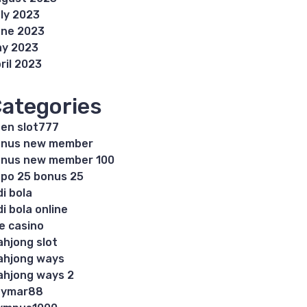
ly 2023
ne 2023
y 2023
ril 2023
ategories
en slot777
onus new member
nus new member 100
po 25 bonus 25
di bola
di bola online
ve casino
hjong slot
hjong ways
hjong ways 2
eymar88