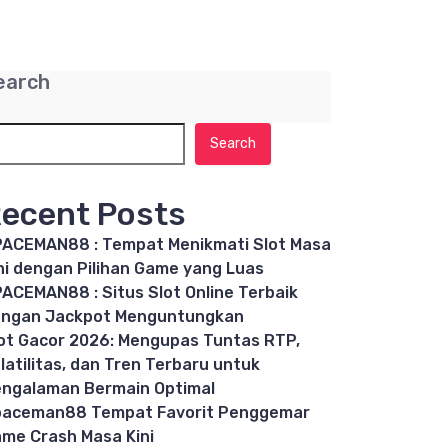
earch
Search
ecent Posts
ACEMAN88 : Tempat Menikmati Slot Masa
ni dengan Pilihan Game yang Luas
ACEMAN88 : Situs Slot Online Terbaik
ngan Jackpot Menguntungkan
ot Gacor 2026: Mengupas Tuntas RTP,
latilitas, dan Tren Terbaru untuk
ngalaman Bermain Optimal
aceman88 Tempat Favorit Penggemar
me Crash Masa Kini