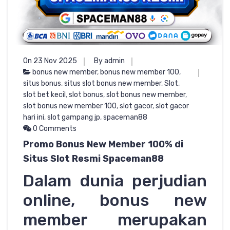
On 23 Nov 2025
By admin
bonus new member
,
bonus new member 100
,
situs bonus
,
situs slot bonus new member
,
Slot
,
slot bet kecil
,
slot bonus
,
slot bonus new member
,
slot bonus new member 100
,
slot gacor
,
slot gacor
hari ini
,
slot gampang jp
,
spaceman88
0 Comments
Promo Bonus New Member 100% di
Situs Slot Resmi Spaceman88
Dalam dunia perjudian
online, bonus new
member merupakan