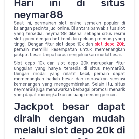
Hari ini di situs
neymar88
Saat ini, permainan slot online semakin populer di
kalangan pecinta judi online. Di antara banyak situs slot
yang tersedia, neymar88 dikenal sebagai situs resmi
slot gacor dengan bet kecil dan peluang menang yang
tinggi. Dengan fitur slot depo 10k dan
slot depo 20k
,
pemain memiliki kesempatan untuk memenangkan
jackpot besar tanpa harus mengeluarkan modal besar.
Slot depo 10k dan slot depo 20k merupakan fitur
unggulan yang hanya tersedia di situs neymar88.
Dengan modal yang relatif kecil, pemain dapat
memenangkan hadiah besar dan merasakan sensasi
kemenangan yang menggembirakan. Selain itu, situs
neymar88 juga menawarkan berbagai promosi menarik
yang dapat meningkatkan peluang menang pemain.
Jackpot besar dapat
diraih dengan mudah
melalui slot depo 20k di