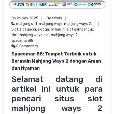
On 26 Nov 2025
By admin
mahjong slot
,
mahjong ways
,
mahjong ways 2
,
Slot
,
slot gacor
,
slot gacor hari ini
,
slot gampang jp
,
slot mahjong ways
,
slot mahjong ways 2
,
spaceman88
0 Comments
Spaceman 88: Tempat Terbaik untuk
Bermain Mahjong Ways 2 dengan Aman
dan Nyaman
Selamat datang di
artikel ini untuk para
pencari situs slot
mahjong ways 2