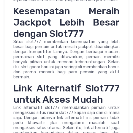
Kesempatan Meraih
Jackpot Lebih Besar
dengan Slot777
Situs slot777 memberikan kesempatan yang lebih
besar bagi pemain untuk meraih jackpot dibandingkan
dengan kompetitor lainnya. Dengan berbagai macam
permainan slot yang ditawarkan, pemain memiliki
banyak pilihan untuk mencari keberuntungan. Selain
itu, slot gacor hari ini juga seringkali memberikan bonus
dan promo menarik bagi para pemain yang aktif
bermain.
Link Alternatif Slot777
untuk Akses Mudah
Link alternatif slot777 memudahkan pemain untuk
mengakses situs resmi slot777 kapan saja dan di mana
saja. Dengan adanya link alternatif ini, pemain tidak
perlu khawatir jika mengalami masalah saat
mengakses situs utama. Selain itu, link alternatif juga
memberikan kemudahan dalam proses login dan