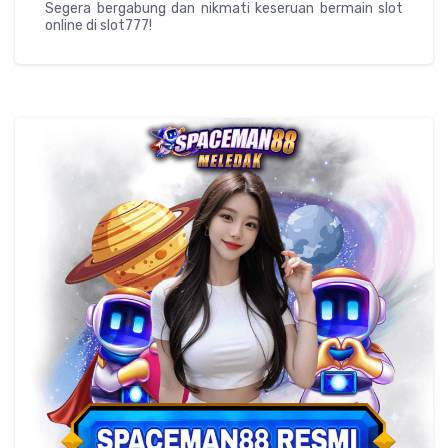
Segera bergabung dan nikmati keseruan bermain slot
online di slot777!