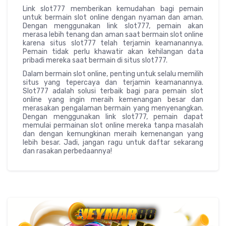
Link slot777 memberikan kemudahan bagi pemain
untuk bermain slot online dengan nyaman dan aman.
Dengan menggunakan link slot777, pemain akan
merasa lebih tenang dan aman saat bermain slot online
karena situs slot777 telah terjamin keamanannya.
Pemain tidak perlu khawatir akan kehilangan data
pribadi mereka saat bermain di situs slot777.
Dalam bermain slot online, penting untuk selalu memilih
situs yang tepercaya dan terjamin keamanannya.
Slot777 adalah solusi terbaik bagi para pemain slot
online yang ingin meraih kemenangan besar dan
merasakan pengalaman bermain yang menyenangkan.
Dengan menggunakan link slot777, pemain dapat
memulai permainan slot online mereka tanpa masalah
dan dengan kemungkinan meraih kemenangan yang
lebih besar. Jadi, jangan ragu untuk daftar sekarang
dan rasakan perbedaannya!