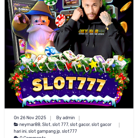
On 26 Nov 2025
By admin
neymar88
,
Slot
,
slot 777
,
slot gacor
,
slot gacor
hari ini
,
slot gampang jp
,
slot777