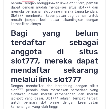
berada. Dengan menggunakan link-slot777.org, pemain
dapat dengan mudah mengakses situs slot777 dan
memulai permainan slot online mereka tanpa kendala.
Slot777 memberikan kesempatan bagi pemain untuk
meraih jackpot lebih besar dibandingkan dengan
kompetitor lainnya.
Bagi yang belum
terdaftar sebagai
anggota di situs
slot777, mereka dapat
mendaftar sekarang
melalui link slot777
Dengan mendaftar dan bergabung dengan situs
slot777, pemain akan merasakan perbedaan yang
signifikan dalam meraih kemenangan dan meraih
jackpot yang besar. Slot777 adalah tempat terbaik
untuk bermain slot online dengan kesempatan
kemenangan yang lebih tinggi.