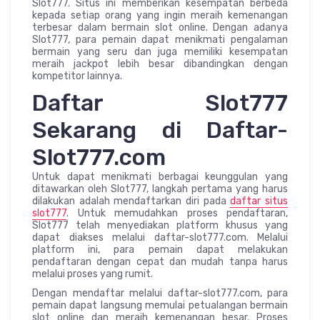
Slot777. Situs ini memberikan kesempatan berbeda
kepada setiap orang yang ingin meraih kemenangan
terbesar dalam bermain slot online. Dengan adanya
Slot777, para pemain dapat menikmati pengalaman
bermain yang seru dan juga memiliki kesempatan
meraih jackpot lebih besar dibandingkan dengan
kompetitor lainnya.
Daftar Slot777
Sekarang di Daftar-
Slot777.com
Untuk dapat menikmati berbagai keunggulan yang
ditawarkan oleh Slot777, langkah pertama yang harus
dilakukan adalah mendaftarkan diri pada
daftar situs
slot777
. Untuk memudahkan proses pendaftaran,
Slot777 telah menyediakan platform khusus yang
dapat diakses melalui daftar-slot777.com. Melalui
platform ini, para pemain dapat melakukan
pendaftaran dengan cepat dan mudah tanpa harus
melalui proses yang rumit.
Dengan mendaftar melalui daftar-slot777.com, para
pemain dapat langsung memulai petualangan bermain
slot online dan meraih kemenangan besar. Proses