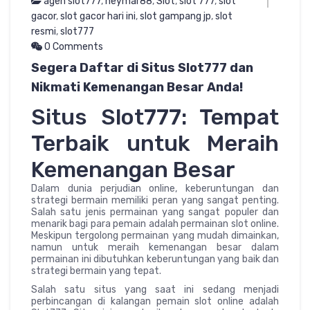
agen slot777
,
neymar88
,
Slot
,
slot 777
,
slot
gacor
,
slot gacor hari ini
,
slot gampang jp
,
slot
resmi
,
slot777
0 Comments
Segera Daftar di Situs Slot777 dan
Nikmati Kemenangan Besar Anda!
Situs Slot777: Tempat
Terbaik untuk Meraih
Kemenangan Besar
Dalam dunia perjudian online, keberuntungan dan
strategi bermain memiliki peran yang sangat penting.
Salah satu jenis permainan yang sangat populer dan
menarik bagi para pemain adalah permainan slot online.
Meskipun tergolong permainan yang mudah dimainkan,
namun untuk meraih kemenangan besar dalam
permainan ini dibutuhkan keberuntungan yang baik dan
strategi bermain yang tepat.
Salah satu situs yang saat ini sedang menjadi
perbincangan di kalangan pemain slot online adalah