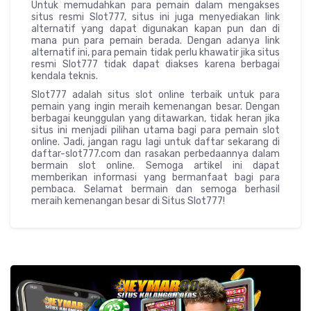
Untuk memudahkan para pemain dalam mengakses
situs resmi Slot777, situs ini juga menyediakan link
alternatif yang dapat digunakan kapan pun dan di
mana pun para pemain berada. Dengan adanya link
alternatif ini, para pemain tidak perlu khawatir jika situs
resmi Slot777 tidak dapat diakses karena berbagai
kendala teknis.
Slot777 adalah situs slot online terbaik untuk para
pemain yang ingin meraih kemenangan besar. Dengan
berbagai keunggulan yang ditawarkan, tidak heran jika
situs ini menjadi pilihan utama bagi para pemain slot
online. Jadi, jangan ragu lagi untuk daftar sekarang di
daftar-slot777.com dan rasakan perbedaannya dalam
bermain slot online. Semoga artikel ini dapat
memberikan informasi yang bermanfaat bagi para
pembaca. Selamat bermain dan semoga berhasil
meraih kemenangan besar di Situs Slot777!