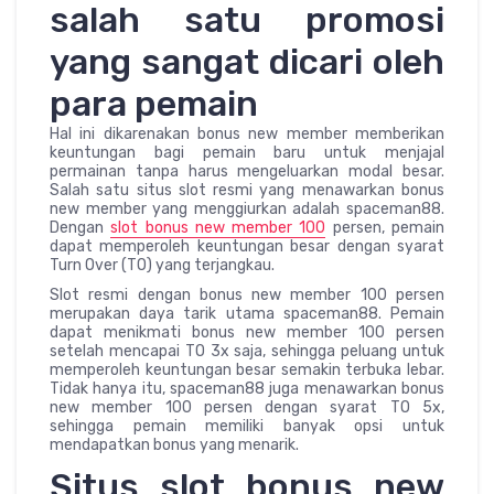
salah satu promosi
yang sangat dicari oleh
para pemain
Hal ini dikarenakan bonus new member memberikan
keuntungan bagi pemain baru untuk menjajal
permainan tanpa harus mengeluarkan modal besar.
Salah satu situs slot resmi yang menawarkan bonus
new member yang menggiurkan adalah spaceman88.
Dengan
slot bonus new member 100
persen, pemain
dapat memperoleh keuntungan besar dengan syarat
Turn Over (TO) yang terjangkau.
Slot resmi dengan bonus new member 100 persen
merupakan daya tarik utama spaceman88. Pemain
dapat menikmati bonus new member 100 persen
setelah mencapai TO 3x saja, sehingga peluang untuk
memperoleh keuntungan besar semakin terbuka lebar.
Tidak hanya itu, spaceman88 juga menawarkan bonus
new member 100 persen dengan syarat TO 5x,
sehingga pemain memiliki banyak opsi untuk
mendapatkan bonus yang menarik.
Situs slot bonus new