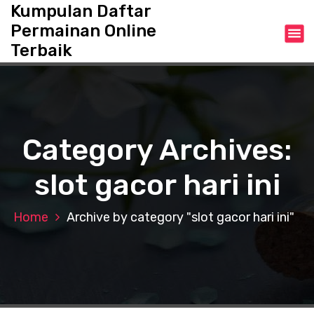
S
Kumpulan Daftar
k
Permainan Online
i
Terbaik
p
t
o
c
o
n
Category Archives:
t
e
slot gacor hari ini
n
t
Home
Archive by category "slot gacor hari ini"