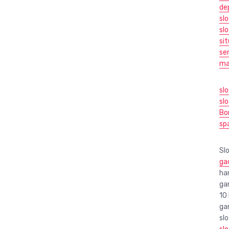
de
sl
sl
si
se
ma
slo
slo
Bo
sp
Sl
ga
har
ga
10
ga
sl