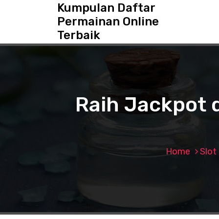
S
Kumpulan Daftar
k
Permainan Online
i
Terbaik
p
t
o
c
o
n
Raih Jackpot 
t
e
n
t
Home
Slot