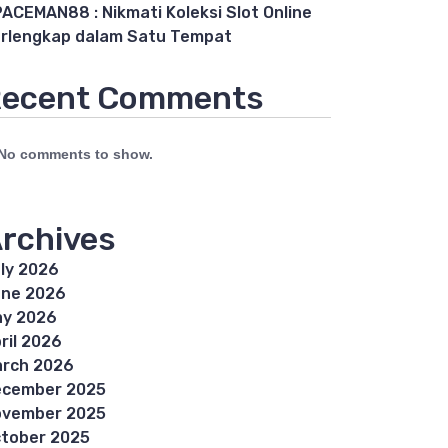
ACEMAN88 : Nikmati Koleksi Slot Online
rlengkap dalam Satu Tempat
ecent Comments
No comments to show.
rchives
ly 2026
ne 2026
y 2026
ril 2026
rch 2026
ecember 2025
ovember 2025
tober 2025