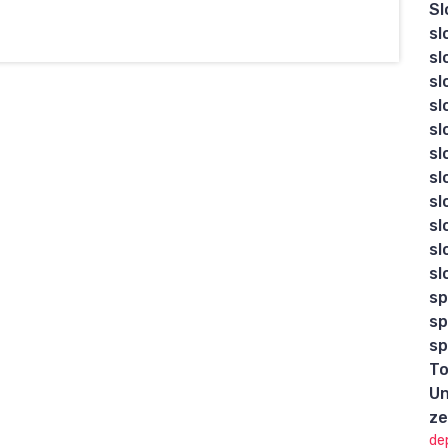
Sl
sl
sl
sl
sl
sl
sl
sl
sl
sl
sl
sl
s
sp
s
To
Un
ze
de