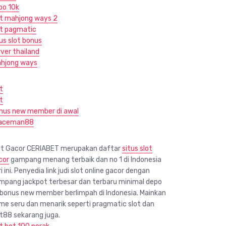
po 10k
ot mahjong ways 2
ot pagmatic
tus slot bonus
rver thailand
hjong ways
t
t
nus new member di awal
aceman88
ot Gacor CERIABET merupakan daftar
situs slot
cor
gampang menang terbaik dan no 1 di Indonesia
i ini. Penyedia link judi slot online gacor dengan
mpang jackpot terbesar dan terbaru minimal depo
 bonus new member berlimpah di Indonesia. Mainkan
me seru dan menarik seperti pragmatic slot dan
ot88 sekarang juga.