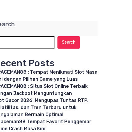
earch
Search
ecent Posts
ACEMAN88 : Tempat Menikmati Slot Masa
ni dengan Pilihan Game yang Luas
ACEMAN88 : Situs Slot Online Terbaik
ngan Jackpot Menguntungkan
ot Gacor 2026: Mengupas Tuntas RTP,
latilitas, dan Tren Terbaru untuk
ngalaman Bermain Optimal
aceman88 Tempat Favorit Penggemar
me Crash Masa Kini