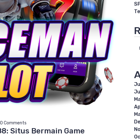
SP
Te
R
A
Ju
Ju
Ma
Ap
Ma
D
0 Comments
N
8: Situs Bermain Game
Oc