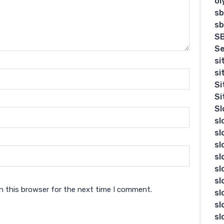
ol
sb
sb
S
Se
si
si
Si
Si
Sl
sl
sl
sl
sl
sl
sl
n this browser for the next time I comment.
sl
sl
sl