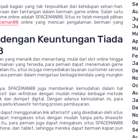
S
njadi bagian yang tak terpisahkan dari kehidupan sehari-hari.
Au
aan dan tantangan dalam bermain game online. Salah satu
me online adalah SPACEMAN88. Situs ini telah menjadi pilihan
Ju
aceman88
online yang mencari pengalaman bermain yang
Ju
Ma
 dengan Keuntungan Tiada
Ap
8
Ma
Fe
yang menarik dan menantang, mulai dari slot online hingga
Ja
permainan yang tersedia, para pemain dapat menemukan game
lain itu, situs ini juga menyediakan layanan customer service
D
para pemain dalam mengatasi berbagai kendala yang mungkin
N
Oc
caya, SPACEMAN88 juga memberikan kemudahan dalam hal
Au
osit dan withdraw dengan mudah melalui berbagai metode
nk dan dompet digital. Dengan adanya kemudahan ini, para
Ja
a perlu khawatir tentang proses pembayaran.
D
pat menggunakan link alternatif yang disediakan oleh situs
N
n dapat mengakses situs dengan mudah tanpa perlu khawatir
Oc
ain itu, para pemain juga dapat mengakses situs SPACEMAN88
tphone, dan tablet, sehingga mereka dapat bermain kapan pun
S
Au