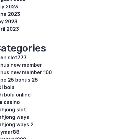
ly 2023
ne 2023
y 2023
ril 2023
ategories
en slot777
onus new member
nus new member 100
po 25 bonus 25
di bola
di bola online
ve casino
hjong slot
hjong ways
hjong ways 2
eymar88