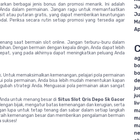
arkan berbagai jenis bonus dan promosi menarik. Ini adalah
Ju
Anda dalam permainan. Jangan ragu untuk memanfaatkan
Ju
osit atau putaran gratis, yang dapat memberikan keuntungan
al. Periksa secara rutin setiap promosi yang tersedia agar
Ma
Ap
enang saat bermain slot online. Jangan terburu-buru dalam
C
bihan. Dengan bermain dengan kepala dingin, Anda dapat lebih
epat, yang pada akhirnya dapat meningkatkan peluang Anda
ag
b
bo
nik. Untuk memaksimalkan kemenangan, pelajari pola permainan
de
hui pola permainan, Anda bisa lebih mudah menentukan kapan
gubah strategi Anda. Menguasai pola permainan akan sangat
ju
ju
 Anda untuk menang besar di
Situs Slot Qris Depo 5k Gacor
li
 dengan bijak, mengatur batas kemenangan dan kerugian, serta
n lupa untuk tetap tenang dan sabar dalam setiap langkah
ma
eraih kemenangan besar dan memberikan pengalaman bermain
ma
 sukses!
ma
n