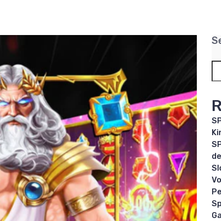
S
R
SP
Ki
SP
de
Sl
Vo
Pe
Sp
Ga