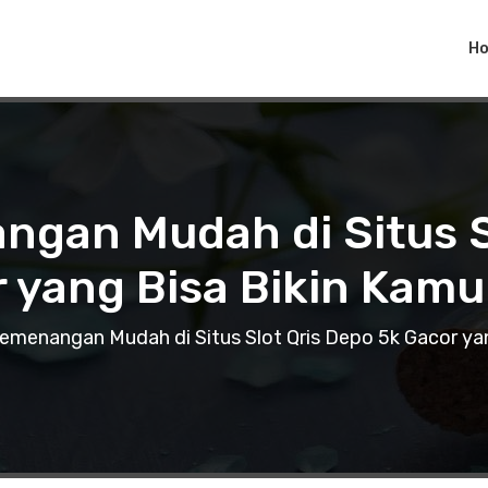
H
gan Mudah di Situs S
 yang Bisa Bikin Kamu
emenangan Mudah di Situs Slot Qris Depo 5k Gacor ya