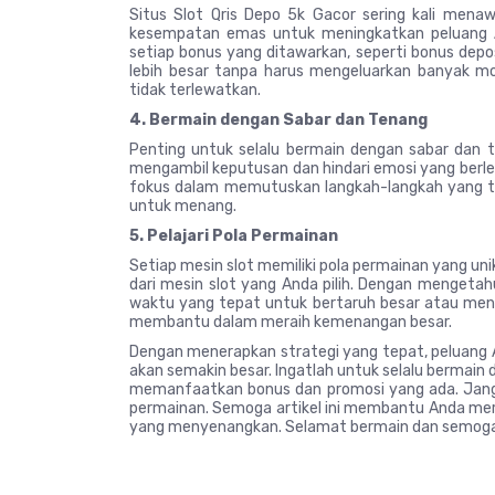
Situs Slot Qris Depo 5k Gacor sering kali menaw
kesempatan emas untuk meningkatkan peluang 
setiap bonus yang ditawarkan, seperti bonus dep
lebih besar tanpa harus mengeluarkan banyak mod
tidak terlewatkan.
4. Bermain dengan Sabar dan Tenang
Penting untuk selalu bermain dengan sabar dan t
mengambil keputusan dan hindari emosi yang berle
fokus dalam memutuskan langkah-langkah yang t
untuk menang.
5. Pelajari Pola Permainan
Setiap mesin slot memiliki pola permainan yang u
dari mesin slot yang Anda pilih. Dengan mengeta
waktu yang tepat untuk bertaruh besar atau men
membantu dalam meraih kemenangan besar.
Dengan menerapkan strategi yang tepat, peluang
akan semakin besar. Ingatlah untuk selalu bermain
memanfaatkan bonus dan promosi yang ada. Janga
permainan. Semoga artikel ini membantu Anda m
yang menyenangkan. Selamat bermain dan semoga