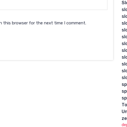
Sl
sl
sl
n this browser for the next time I comment.
sl
sl
sl
sl
sl
sl
sl
sl
sl
s
sp
s
To
Un
ze
de