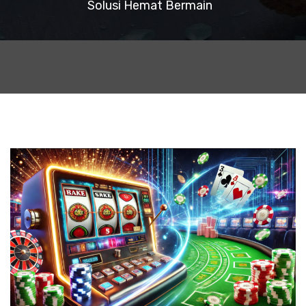
Solusi Hemat Bermain