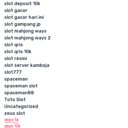
slot deposit 10k
slot gacor
slot gacor hari ini
slot gampang jp
slot mahjong ways
slot mahjong ways 2
slot qris
slot qris 10k
slot resmi
slot server kamboja
slot777
spaceman
spaceman slot
spaceman88
Toto Slot
Uncategorized
zeus slot
depo 5k
depo 10k