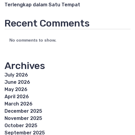
Terlengkap dalam Satu Tempat
Recent Comments
No comments to show.
Archives
July 2026
June 2026
May 2026
April 2026
March 2026
December 2025
November 2025
October 2025
September 2025