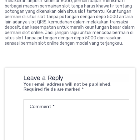
melakukan deposit sebesar 5000, pemain dapat menikmati
berbagai macam permainan slot tanpa harus khawatir tentang
potongan yang dikenakan oleh situs slot tertentu. Keuntungan
bermain di situs slot tanpa potongan dengan depo 5000 antara
lain adanya slot QRIS, kemudahan dalam melakukan transaksi
deposit, dan kesempatan untuk meraih keuntungan besar dalam
bermain slot online. Jadi, jangan ragu untuk mencoba bermain di
situs slot tanpa potongan dengan depo 5000 dan rasakan
sensasi bermain slot online dengan modal yang terjangkau.
Leave a Reply
Your email address will not be published.
Required fields are marked
*
Comment
*