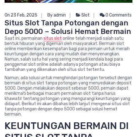
On 23 Feb, 2025
By admin
Slot
0 Comments
Situs Slot Tanpa Potongan dengan
Depo 5000 – Solusi Hemat Bermain
Saat ini, permainan
situs slot
online telah menjadi salah satu
bentuk hiburan yang digemari oleh masyarakat. Bermain slot
online memberikan kesempatan bagi para pemain untuk meraih
keuntungan dengan cara yang mudah dan menyenangkan.
Namun, salah satu hal yang sering menjadi kendala bagi para
penggemar slot online adalah adanya potongan atau biaya
tambahan yang dikenakan oleh situs slot tertentu.
Namun, ada solusi untuk menghindari potongan tersebut dengan
bermain di situs slot tanpa potongan yang menyediakan deposit
5000. Dengan melakukan deposit sebesar 5000, pemain dapat
menikmati berbagai macam permainan slot tanpa harus
khawatir tentang potongan yang mengurangi keuntungan yang
didapat. Berikut ini akan dibahas lebih lanjut mengenai situs slot
tanpa potongan dengan depo 5000 sebagai solusi hemat
bermain.
KEUNTUNGAN BERMAIN DI