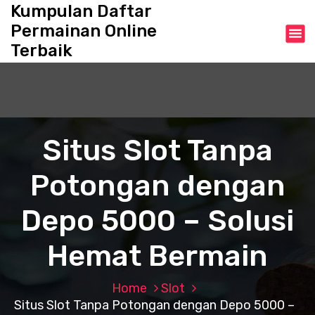
S
Kumpulan Daftar
k
Permainan Online
i
Terbaik
p
t
o
c
o
n
Situs Slot Tanpa
t
e
Potongan dengan
n
t
Depo 5000 – Solusi
Hemat Bermain
Home
Slot
Situs Slot Tanpa Potongan dengan Depo 5000 –