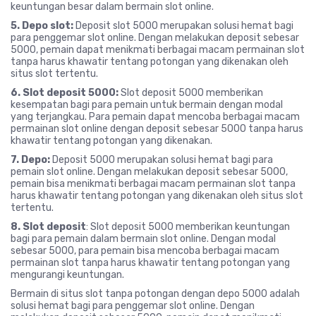
keuntungan besar dalam bermain slot online.
5. Depo slot:
Deposit slot 5000 merupakan solusi hemat bagi
para penggemar slot online. Dengan melakukan deposit sebesar
5000, pemain dapat menikmati berbagai macam permainan slot
tanpa harus khawatir tentang potongan yang dikenakan oleh
situs slot tertentu.
6. Slot deposit 5000:
Slot deposit 5000 memberikan
kesempatan bagi para pemain untuk bermain dengan modal
yang terjangkau. Para pemain dapat mencoba berbagai macam
permainan slot online dengan deposit sebesar 5000 tanpa harus
khawatir tentang potongan yang dikenakan.
7. Depo:
Deposit 5000 merupakan solusi hemat bagi para
pemain slot online. Dengan melakukan deposit sebesar 5000,
pemain bisa menikmati berbagai macam permainan slot tanpa
harus khawatir tentang potongan yang dikenakan oleh situs slot
tertentu.
8. Slot deposit
: Slot deposit 5000 memberikan keuntungan
bagi para pemain dalam bermain slot online. Dengan modal
sebesar 5000, para pemain bisa mencoba berbagai macam
permainan slot tanpa harus khawatir tentang potongan yang
mengurangi keuntungan.
Bermain di situs slot tanpa potongan dengan depo 5000 adalah
solusi hemat bagi para penggemar slot online. Dengan