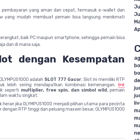
Ju
pembayaran yang aman dan cepat, termasuk e-wallet dan
Ju
draw yang mudah membuat pemain bisa langsung menikmati
Ma
Ap
 perangkat, baik PC maupun smartphone, sehingga pemain bisa
ja dan di mana saja.
C
lot dengan Kesempatan
ag
b
bo
di OLYMPUS1000 adalah
SLOT 777 Gacor
. Slot ini memiliki RTP
de
tuk lebih sering mendapatkan kombinasi kemenangan.
link
ju
ik seperti
multiplier, free spin, dan simbol wild
, pemain
ju
lam waktu singkat.
li
k heran jika OLYMPUS1000 menjadi pilihan utama para pecinta
gacor dengan RTP tinggi dan peluang maxwin besar, OLYMPUS1000
ma
ma
ma
n