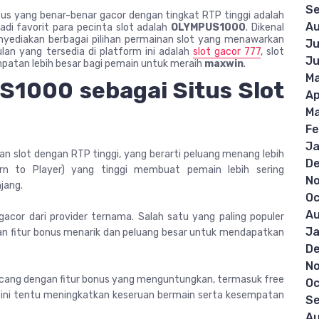
S
us yang benar-benar gacor dengan tingkat RTP tinggi adalah
Au
adi favorit para pecinta slot adalah
OLYMPUS1000
. Dikenal
nyediakan berbagai pilihan permainan slot yang menawarkan
Ju
lan yang tersedia di platform ini adalah
slot gacor 777
, slot
Ju
patan lebih besar bagi pemain untuk meraih
maxwin
.
Ma
1000 sebagai Situs Slot
Ap
Ma
Fe
Ja
slot dengan RTP tinggi, yang berarti peluang menang lebih
D
urn to Player) yang tinggi membuat pemain lebih sering
N
jang.
Oc
Au
 gacor dari provider ternama. Salah satu yang paling populer
Ja
gan fitur bonus menarik dan peluang besar untuk mendapatkan
D
N
ncang dengan fitur bonus yang menguntungkan, termasuk free
Oc
 Hal ini tentu meningkatkan keseruan bermain serta kesempatan
S
Au