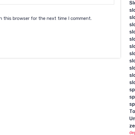
Sl
sl
sl
n this browser for the next time I comment.
sl
sl
sl
sl
sl
sl
sl
sl
sl
s
sp
s
To
Un
ze
de