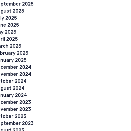
eptember 2025
gust 2025
ly 2025
ne 2025
y 2025
ril 2025
rch 2025
bruary 2025
nuary 2025
ecember 2024
ovember 2024
tober 2024
gust 2024
nuary 2024
ecember 2023
ovember 2023
tober 2023
eptember 2023
gust 2023