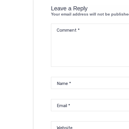
Leave a Reply
Your email address will not be publishe
Comment
*
Name
*
Email
*
Website