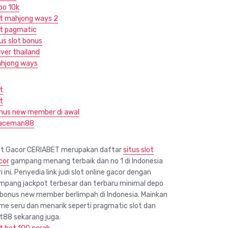
po 10k
ot mahjong ways 2
ot pagmatic
tus slot bonus
rver thailand
hjong ways
t
t
nus new member di awal
aceman88
ot Gacor CERIABET merupakan daftar
situs slot
cor
gampang menang terbaik dan no 1 di Indonesia
i ini. Penyedia link judi slot online gacor dengan
mpang jackpot terbesar dan terbaru minimal depo
 bonus new member berlimpah di Indonesia. Mainkan
me seru dan menarik seperti pragmatic slot dan
ot88 sekarang juga.