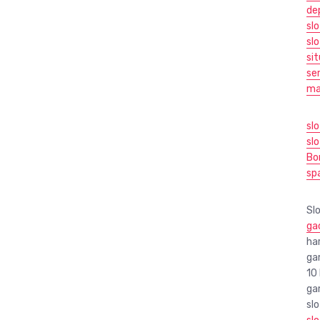
de
sl
sl
si
se
ma
slo
slo
Bo
sp
Sl
ga
har
ga
10
ga
sl