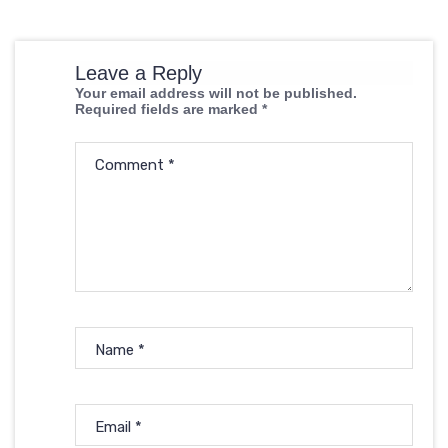
Leave a Reply
Your email address will not be published.
Required fields are marked
*
Comment
*
Name
*
Email
*