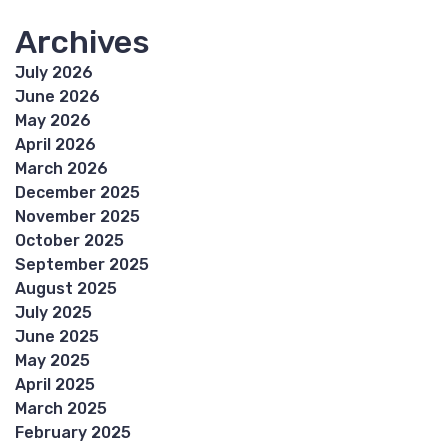
Archives
July 2026
June 2026
May 2026
April 2026
March 2026
December 2025
November 2025
October 2025
September 2025
August 2025
July 2025
June 2025
May 2025
April 2025
March 2025
February 2025