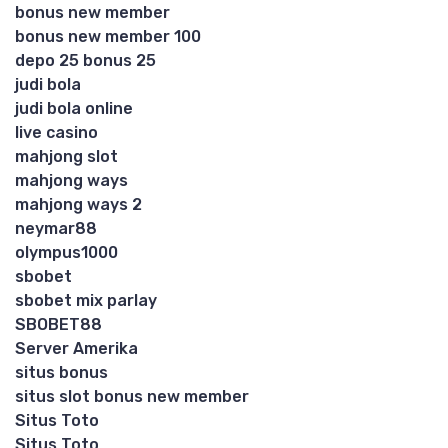
bonus new member
bonus new member 100
depo 25 bonus 25
judi bola
judi bola online
live casino
mahjong slot
mahjong ways
mahjong ways 2
neymar88
olympus1000
sbobet
sbobet mix parlay
SBOBET88
Server Amerika
situs bonus
situs slot bonus new member
Situs Toto
Situs Toto