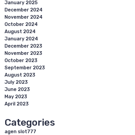
January 2025
December 2024
November 2024
October 2024
August 2024
January 2024
December 2023
November 2023
October 2023
September 2023
August 2023
July 2023
June 2023
May 2023
April 2023
Categories
agen slot777