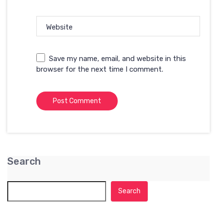
Website
Save my name, email, and website in this
browser for the next time I comment.
Search
Search