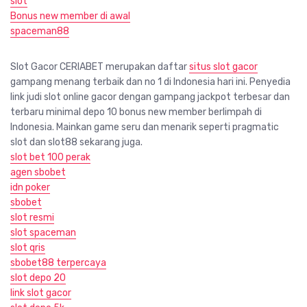
slot
Bonus new member di awal
spaceman88
Slot Gacor CERIABET merupakan daftar
situs slot gacor
gampang menang terbaik dan no 1 di Indonesia hari ini. Penyedia
link judi slot online gacor dengan gampang jackpot terbesar dan
terbaru minimal depo 10 bonus new member berlimpah di
Indonesia. Mainkan game seru dan menarik seperti pragmatic
slot dan slot88 sekarang juga.
slot bet 100 perak
agen sbobet
idn poker
sbobet
slot resmi
slot spaceman
slot qris
sbobet88 terpercaya
slot depo 20
link slot gacor