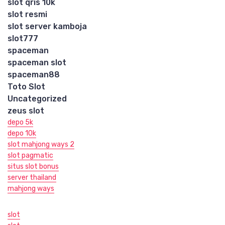
slot qris 10k
slot resmi
slot server kamboja
slot777
spaceman
spaceman slot
spaceman88
Toto Slot
Uncategorized
zeus slot
depo 5k
depo 10k
slot mahjong ways 2
slot pagmatic
situs slot bonus
server thailand
mahjong ways
slot