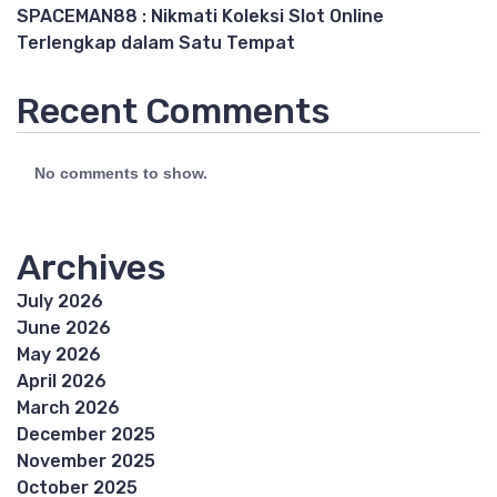
SPACEMAN88 : Nikmati Koleksi Slot Online
Terlengkap dalam Satu Tempat
Recent Comments
No comments to show.
Archives
July 2026
June 2026
May 2026
April 2026
March 2026
December 2025
November 2025
October 2025