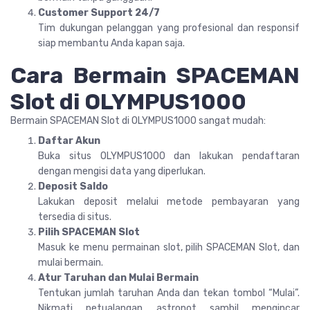
Customer Support 24/7
Tim dukungan pelanggan yang profesional dan responsif
siap membantu Anda kapan saja.
Cara Bermain SPACEMAN
Slot di OLYMPUS1000
Bermain SPACEMAN Slot di OLYMPUS1000 sangat mudah:
Daftar Akun
Buka situs OLYMPUS1000 dan lakukan pendaftaran
dengan mengisi data yang diperlukan.
Deposit Saldo
Lakukan deposit melalui metode pembayaran yang
tersedia di situs.
Pilih SPACEMAN Slot
Masuk ke menu permainan slot, pilih SPACEMAN Slot, dan
mulai bermain.
Atur Taruhan dan Mulai Bermain
Tentukan jumlah taruhan Anda dan tekan tombol “Mulai”.
Nikmati petualangan astronot sambil mengincar