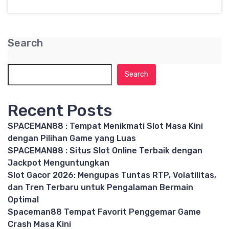
Search
Search
Recent Posts
SPACEMAN88 : Tempat Menikmati Slot Masa Kini
dengan Pilihan Game yang Luas
SPACEMAN88 : Situs Slot Online Terbaik dengan
Jackpot Menguntungkan
Slot Gacor 2026: Mengupas Tuntas RTP, Volatilitas,
dan Tren Terbaru untuk Pengalaman Bermain
Optimal
Spaceman88 Tempat Favorit Penggemar Game
Crash Masa Kini