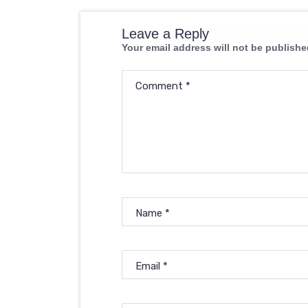
Leave a Reply
Your email address will not be publishe
Comment
*
Name
*
Email
*