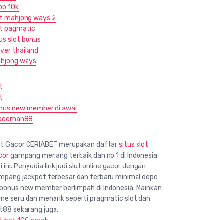
po 10k
ot mahjong ways 2
ot pagmatic
tus slot bonus
rver thailand
hjong ways
t
t
nus new member di awal
aceman88
ot Gacor CERIABET merupakan daftar
situs slot
cor
gampang menang terbaik dan no 1 di Indonesia
i ini. Penyedia link judi slot online gacor dengan
mpang jackpot terbesar dan terbaru minimal depo
 bonus new member berlimpah di Indonesia. Mainkan
me seru dan menarik seperti pragmatic slot dan
ot88 sekarang juga.