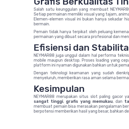
Grafis Berkualitas T
Salah satu keunggulan yang membuat NEYMAR8
Setiap permainan memiliki visual yang tajam, ani
Elemen-elemen visual ini bukan hanya sekadar h
bermain.
Pemain tidak hanya terpikat oleh peluang kemena
permainan yang dibuat secara profesional dan me
Efisiensi dan Stabilit
NEYMAR88 juga unggul dalam hal performa teknis.
mobile maupun desktop. Proses loading yang cepat
platform ini nyaman digunakan bahkan untuk pema
Dengan teknologi keamanan yang sudah dienkrip
menyeluruh, memberikan rasa aman selama bermai
Kesimpulan
NEYMAR88 merupakan situs slot paling gacor y
sangat tinggi
,
grafis yang memukau
, dan
t
membuat pemain bisa merasakan pengalaman bermai
berpotensi memberikan hasil yang besar, bahkan de