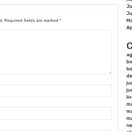
Ju
Ju
Ma
d.
Required fields are marked
*
Ap
C
ag
b
bo
de
ju
ju
li
ma
ma
ma
n