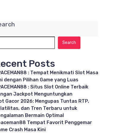
earch
Search
ecent Posts
ACEMAN88 : Tempat Menikmati Slot Masa
ni dengan Pilihan Game yang Luas
ACEMAN88 : Situs Slot Online Terbaik
ngan Jackpot Menguntungkan
ot Gacor 2026: Mengupas Tuntas RTP,
latilitas, dan Tren Terbaru untuk
ngalaman Bermain Optimal
aceman88 Tempat Favorit Penggemar
me Crash Masa Kini