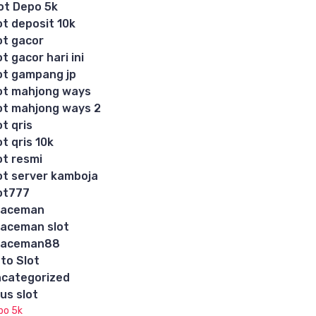
ot Depo 5k
ot deposit 10k
ot gacor
ot gacor hari ini
ot gampang jp
ot mahjong ways
ot mahjong ways 2
ot qris
ot qris 10k
ot resmi
ot server kamboja
ot777
paceman
aceman slot
paceman88
to Slot
categorized
us slot
po 5k