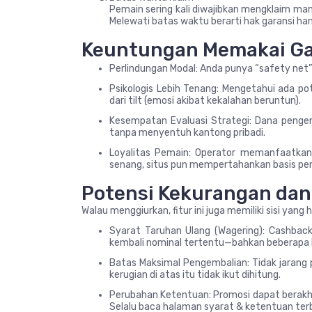
Pemain sering kali diwajibkan mengklaim ma
Melewati batas waktu berarti hak garansi ha
Keuntungan Memakai Ga
Perlindungan Modal: Anda punya “safety net
Psikologis Lebih Tenang: Mengetahui ada po
dari tilt (emosi akibat kekalahan beruntun).
Kesempatan Evaluasi Strategi: Dana pengemba
tanpa menyentuh kantong pribadi.
Loyalitas Pemain: Operator memanfaatka
senang, situs pun mempertahankan basis pe
Potensi Kekurangan dan 
Walau menggiurkan, fitur ini juga memiliki sisi yang 
Syarat Taruhan Ulang (Wagering): Cashba
kembali nominal tertentu—bahkan beberapa ka
Batas Maksimal Pengembalian: Tidak jarang 
kerugian di atas itu tidak ikut dihitung.
Perubahan Ketentuan: Promosi dapat berakh
Selalu baca halaman syarat & ketentuan ter