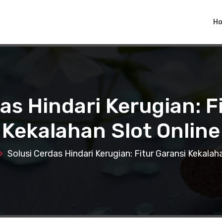
H
as Hindari Kerugian: F
Kekalahan Slot Online
Solusi Cerdas Hindari Kerugian: Fitur Garansi Kekalah