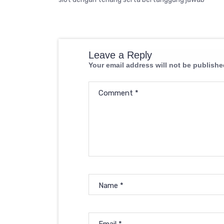
Leave a Reply
Your email address will not be publishe
Comment
*
Name
*