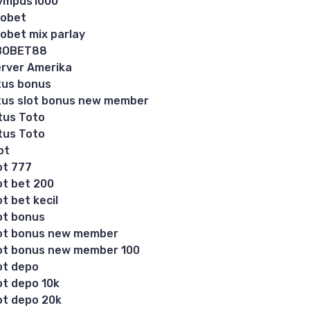
ympus1000
obet
obet mix parlay
BOBET88
rver Amerika
tus bonus
tus slot bonus new member
tus Toto
tus Toto
ot
ot 777
ot bet 200
ot bet kecil
ot bonus
ot bonus new member
ot bonus new member 100
ot depo
ot depo 10k
ot depo 20k