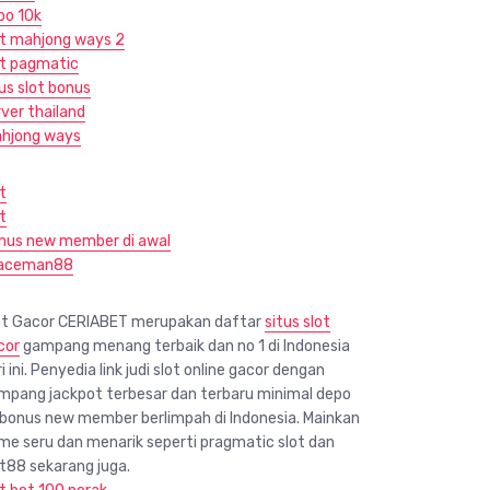
po 10k
ot mahjong ways 2
ot pagmatic
tus slot bonus
rver thailand
hjong ways
t
t
nus new member di awal
aceman88
ot Gacor CERIABET merupakan daftar
situs slot
cor
gampang menang terbaik dan no 1 di Indonesia
i ini. Penyedia link judi slot online gacor dengan
mpang jackpot terbesar dan terbaru minimal depo
 bonus new member berlimpah di Indonesia. Mainkan
me seru dan menarik seperti pragmatic slot dan
ot88 sekarang juga.