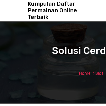
S
Kumpulan Daftar
k
Permainan Online
i
Terbaik
p
t
o
c
o
n
Solusi Cerd
t
e
n
t
Home
Slot