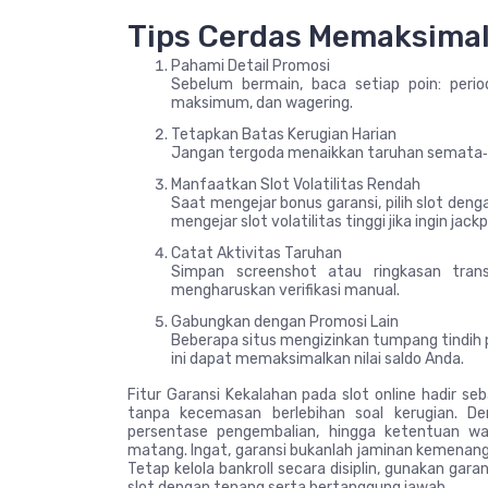
Tips Cerdas Memaksimal
Pahami Detail Promosi
Sebelum bermain, baca setiap poin: perio
maksimum, dan wagering.
Tetapkan Batas Kerugian Harian
Jangan tergoda menaikkan taruhan semata‑mat
Manfaatkan Slot Volatilitas Rendah
Saat mengejar bonus garansi, pilih slot denga
mengejar slot volatilitas tinggi jika ingin jack
Catat Aktivitas Taruhan
Simpan screenshot atau ringkasan tran
mengharuskan verifikasi manual.
Gabungkan dengan Promosi Lain
Beberapa situs mengizinkan tumpang tindih p
ini dapat memaksimalkan nilai saldo Anda.
Fitur Garansi Kekalahan pada slot online hadir se
tanpa kecemasan berlebihan soal kerugian. D
persentase pengembalian, hingga ketentuan w
matang. Ingat, garansi bukanlah jaminan kemenang
Tetap kelola bankroll secara disiplin, gunakan gara
slot dengan tenang serta bertanggung jawab