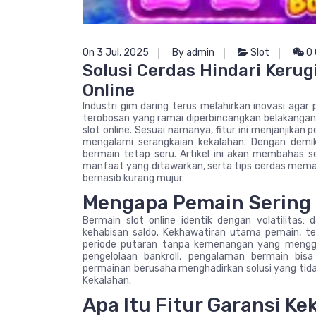
On 3 Jul, 2025
By admin
Slot
0
Solusi Cerdas Hindari Kerug
Online
Industri gim daring terus melahirkan inovasi ag
terobosan yang ramai diperbincangkan belakangan i
slot online. Sesuai namanya, fitur ini menjanjik
mengalami serangkaian kekalahan. Dengan demik
bermain tetap seru. Artikel ini akan membahas s
manfaat yang ditawarkan, serta tips cerdas mema
bernasib kurang mujur.
Mengapa Pemain Sering 
Bermain slot online identik dengan volatilitas
kehabisan saldo. Kekhawatiran utama pemain, t
periode putaran tanpa kemenangan yang mengg
pengelolaan bankroll, pengalaman bermain bisa
permainan berusaha menghadirkan solusi yang tid
Kekalahan.
Apa Itu Fitur Garansi K