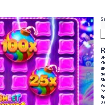
S
R
SP
Ki
SP
de
Sl
Vo
Pe
Sp
Ga