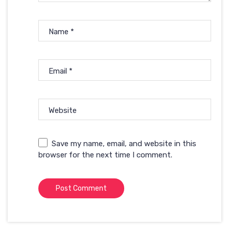
Name
*
Email
*
Website
Save my name, email, and website in this
browser for the next time I comment.