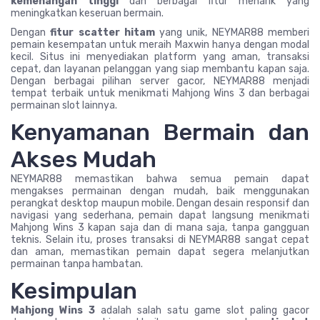
kemenangan tinggi
dan berbagai fitur menarik yang
meningkatkan keseruan bermain.
Dengan
fitur scatter hitam
yang unik, NEYMAR88 memberi
pemain kesempatan untuk meraih Maxwin hanya dengan modal
kecil. Situs ini menyediakan platform yang aman, transaksi
cepat, dan layanan pelanggan yang siap membantu kapan saja.
Dengan berbagai pilihan server gacor, NEYMAR88 menjadi
tempat terbaik untuk menikmati Mahjong Wins 3 dan berbagai
permainan slot lainnya.
Kenyamanan Bermain dan
Akses Mudah
NEYMAR88 memastikan bahwa semua pemain dapat
mengakses permainan dengan mudah, baik menggunakan
perangkat desktop maupun mobile. Dengan desain responsif dan
navigasi yang sederhana, pemain dapat langsung menikmati
Mahjong Wins 3 kapan saja dan di mana saja, tanpa gangguan
teknis. Selain itu, proses transaksi di NEYMAR88 sangat cepat
dan aman, memastikan pemain dapat segera melanjutkan
permainan tanpa hambatan.
Kesimpulan
Mahjong Wins 3
adalah salah satu game slot paling gacor