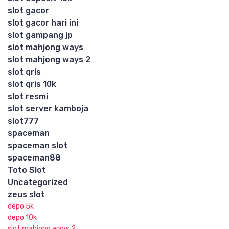
slot gacor
slot gacor hari ini
slot gampang jp
slot mahjong ways
slot mahjong ways 2
slot qris
slot qris 10k
slot resmi
slot server kamboja
slot777
spaceman
spaceman slot
spaceman88
Toto Slot
Uncategorized
zeus slot
depo 5k
depo 10k
slot mahjong ways 2