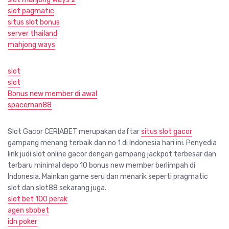
slot pagmatic
situs slot bonus
server thailand
mahjong ways
slot
slot
Bonus new member di awal
spaceman88
Slot Gacor CERIABET merupakan daftar
situs slot gacor
gampang menang terbaik dan no 1 di Indonesia hari ini. Penyedia
link judi slot online gacor dengan gampang jackpot terbesar dan
terbaru minimal depo 10 bonus new member berlimpah di
Indonesia. Mainkan game seru dan menarik seperti pragmatic
slot dan slot88 sekarang juga.
slot bet 100 perak
agen sbobet
idn poker