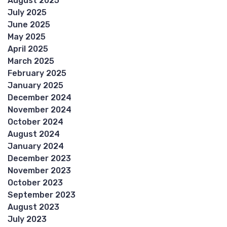
August 2025
July 2025
June 2025
May 2025
April 2025
March 2025
February 2025
January 2025
December 2024
November 2024
October 2024
August 2024
January 2024
December 2023
November 2023
October 2023
September 2023
August 2023
July 2023