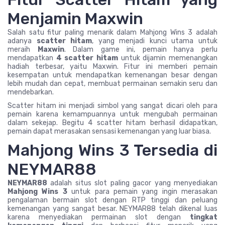
Menjamin Maxwin
Salah satu fitur paling menarik dalam Mahjong Wins 3 adalah
adanya
scatter hitam
, yang menjadi kunci utama untuk
meraih
Maxwin
. Dalam game ini, pemain hanya perlu
mendapatkan
4 scatter hitam
untuk dijamin memenangkan
hadiah terbesar, yaitu Maxwin. Fitur ini memberi pemain
kesempatan untuk mendapatkan kemenangan besar dengan
lebih mudah dan cepat, membuat permainan semakin seru dan
mendebarkan.
Scatter hitam ini menjadi simbol yang sangat dicari oleh para
pemain karena kemampuannya untuk mengubah permainan
dalam sekejap. Begitu 4 scatter hitam berhasil didapatkan,
pemain dapat merasakan sensasi kemenangan yang luar biasa.
Mahjong Wins 3 Tersedia di
NEYMAR88
NEYMAR88
adalah situs slot paling gacor yang menyediakan
Mahjong Wins 3
untuk para pemain yang ingin merasakan
pengalaman bermain slot dengan RTP tinggi dan peluang
kemenangan yang sangat besar. NEYMAR88 telah dikenal luas
karena menyediakan permainan slot dengan
tingkat