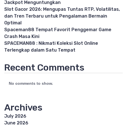
Jackpot Menguntungkan
Slot Gacor 2026: Mengupas Tuntas RTP, Volatilitas,
dan Tren Terbaru untuk Pengalaman Bermain
Optimal
Spaceman88 Tempat Favorit Penggemar Game
Crash Masa Kini
SPACEMAN88 : Nikmati Koleksi Slot Online
Terlengkap dalam Satu Tempat
Recent Comments
No comments to show.
Archives
July 2026
June 2026