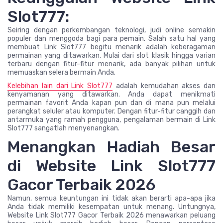
Slot777:
Seiring dengan perkembangan teknologi, judi online semakin
populer dan menggoda bagi para pemain. Salah satu hal yang
membuat Link Slot777 begitu menarik adalah keberagaman
permainan yang ditawarkan. Mulai dari slot klasik hingga varian
terbaru dengan fitur-fitur menarik, ada banyak pilihan untuk
memuaskan selera bermain Anda.
Kelebihan lain dari Link Slot777
adalah kemudahan akses dan
kenyamanan yang ditawarkan. Anda dapat menikmati
permainan favorit Anda kapan pun dan di mana pun melalui
perangkat seluler atau komputer. Dengan fitur-fitur canggih dan
antarmuka yang ramah pengguna, pengalaman bermain di Link
Slot777 sangatlah menyenangkan.
Menangkan Hadiah Besar
di Website Link Slot777
Gacor Terbaik 2026
Namun, semua keuntungan ini tidak akan berarti apa-apa jika
Anda tidak memiliki kesempatan untuk menang. Untungnya,
Website Link Slot777 Gacor Terbaik 2026 menawarkan peluang