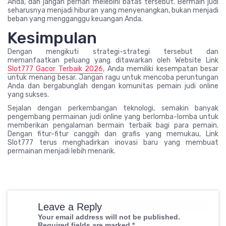
Anda, dan jangan pernah melebihi batas tersebut. Bermain judi
seharusnya menjadi hiburan yang menyenangkan, bukan menjadi
beban yang mengganggu keuangan Anda.
Kesimpulan
Dengan mengikuti strategi-strategi tersebut dan
memanfaatkan peluang yang ditawarkan oleh Website Link
Slot777 Gacor Terbaik 2026
, Anda memiliki kesempatan besar
untuk menang besar. Jangan ragu untuk mencoba peruntungan
Anda dan bergabunglah dengan komunitas pemain judi online
yang sukses.
Sejalan dengan perkembangan teknologi, semakin banyak
pengembang permainan judi online yang berlomba-lomba untuk
memberikan pengalaman bermain terbaik bagi para pemain.
Dengan fitur-fitur canggih dan grafis yang memukau, Link
Slot777 terus menghadirkan inovasi baru yang membuat
permainan menjadi lebih menarik.
Leave a Reply
Your email address will not be published.
Required fields are marked
*