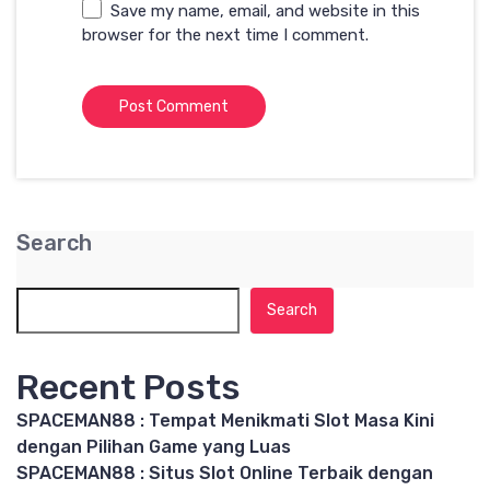
Save my name, email, and website in this
browser for the next time I comment.
Search
Search
Recent Posts
SPACEMAN88 : Tempat Menikmati Slot Masa Kini
dengan Pilihan Game yang Luas
SPACEMAN88 : Situs Slot Online Terbaik dengan