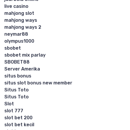
live casino
mahjong slot
mahjong ways
mahjong ways 2
neymar88
olympus1000
sbobet
sbobet mix parlay
SBOBET88
Server Amerika
situs bonus
situs slot bonus new member
Situs Toto
Situs Toto
Slot
slot 777
slot bet 200
slot bet kecil