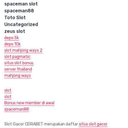
spaceman slot
spaceman88
Toto Slot
Uncategorized
zeus slot
depo 5k
depo 10k
slot mahjong ways 2
slot pagmatic
situs slot bonus
server thailand
mahjong ways
slot
slot
Bonus new member di awal
spaceman88
Slot Gacor CERIABET merupakan daftar
situs slot gacor