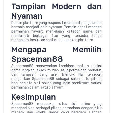
Tampilan Modern dan
Nyaman
Desain platform yang responsif membuat pengalaman
bermain menjadi lebih nyaman. Pemain dapat mencari
permainan favorit, menjelajahi kategori game, dan
menikmati berbagai fitur yang tersedia tanpa
mengalami kesulitan saat menggunakan platform.
Mengapa Memilih
Spaceman88
Spaceman88 menawarkan kombinasi antara koleksi
game lengkap, akses mudah, fitur permainan menarik,
dan tampilan yang user friendly. Hal tersebut
menjadikan Spaceman88 sebagai salah satu pilihan
bagi pecinta slot online yang ingin menikmati variasi
permainan dalam satu platform.
Kesimpulan
Spaceman88 merupakan situs slot online yang
menghadirkan berbagai pilihan permainan dengan fitur
menarik dan koleksi game yang beragam. Dengan