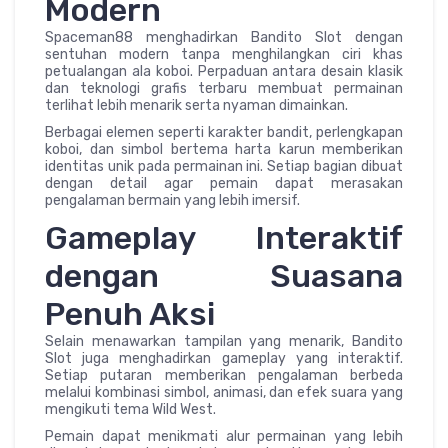
Modern
Spaceman88 menghadirkan Bandito Slot dengan
sentuhan modern tanpa menghilangkan ciri khas
petualangan ala koboi. Perpaduan antara desain klasik
dan teknologi grafis terbaru membuat permainan
terlihat lebih menarik serta nyaman dimainkan.
Berbagai elemen seperti karakter bandit, perlengkapan
koboi, dan simbol bertema harta karun memberikan
identitas unik pada permainan ini. Setiap bagian dibuat
dengan detail agar pemain dapat merasakan
pengalaman bermain yang lebih imersif.
Gameplay Interaktif
dengan Suasana
Penuh Aksi
Selain menawarkan tampilan yang menarik, Bandito
Slot juga menghadirkan gameplay yang interaktif.
Setiap putaran memberikan pengalaman berbeda
melalui kombinasi simbol, animasi, dan efek suara yang
mengikuti tema Wild West.
Pemain dapat menikmati alur permainan yang lebih