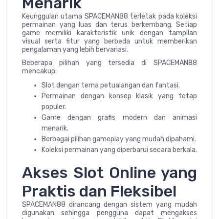
Menarik
Keunggulan utama SPACEMAN88 terletak pada koleksi
permainan yang luas dan terus berkembang. Setiap
game memiliki karakteristik unik dengan tampilan
visual serta fitur yang berbeda untuk memberikan
pengalaman yang lebih bervariasi.
Beberapa pilihan yang tersedia di SPACEMAN88
mencakup:
Slot dengan tema petualangan dan fantasi.
Permainan dengan konsep klasik yang tetap
populer.
Game dengan grafis modern dan animasi
menarik.
Berbagai pilihan gameplay yang mudah dipahami.
Koleksi permainan yang diperbarui secara berkala.
Akses Slot Online yang
Praktis dan Fleksibel
SPACEMAN88 dirancang dengan sistem yang mudah
digunakan sehingga pengguna dapat mengakses