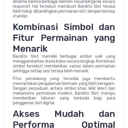
dinamis karena berbagai elemen visual bergerak secara
responsif. Hal tersebut membuat Bandito Slot terasa
lebih hidup dibandingkan permainan slot dengan konsep
standar.
Kombinasi Simbol dan
Fitur Permainan yang
Menarik
Bandito Slot memiliki berbagai simbol unik yang
menggambarkan dunia koboi secara lengkap. Kombinasi
simbol tersebut memberikan variasi dalam permainan
sehingga setiap sesi terasa lebih menarik.
Fitur pendukung yang tersedia juga membantu
menciptakan pengalaman bermain yang lebih beragam.
Dengan perpaduan antara simbol khas Wild West dan
mekanisme permainan modern, Bandito Slot mampu
memberikan hiburan yang berbeda bagi para
penggemar slot digital.
Akses Mudah dan
Performa Optimal