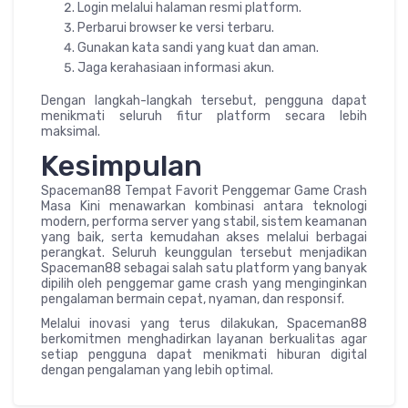
Login melalui halaman resmi platform.
Perbarui browser ke versi terbaru.
Gunakan kata sandi yang kuat dan aman.
Jaga kerahasiaan informasi akun.
Dengan langkah-langkah tersebut, pengguna dapat
menikmati seluruh fitur platform secara lebih
maksimal.
Kesimpulan
Spaceman88 Tempat Favorit Penggemar Game Crash
Masa Kini menawarkan kombinasi antara teknologi
modern, performa server yang stabil, sistem keamanan
yang baik, serta kemudahan akses melalui berbagai
perangkat. Seluruh keunggulan tersebut menjadikan
Spaceman88 sebagai salah satu platform yang banyak
dipilih oleh penggemar game crash yang menginginkan
pengalaman bermain cepat, nyaman, dan responsif.
Melalui inovasi yang terus dilakukan, Spaceman88
berkomitmen menghadirkan layanan berkualitas agar
setiap pengguna dapat menikmati hiburan digital
dengan pengalaman yang lebih optimal.