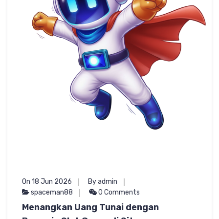
On 18 Jun 2026
By admin
spaceman88
0 Comments
Menangkan Uang Tunai dengan