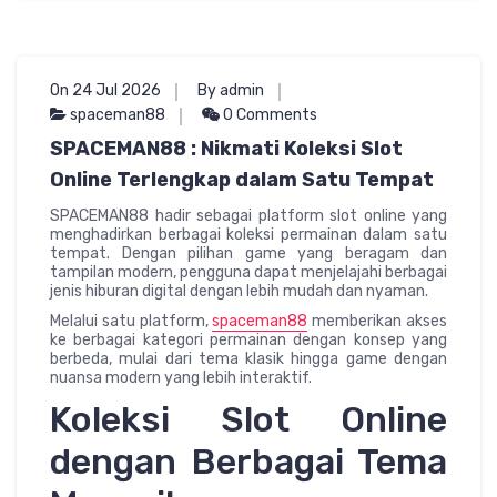
On 24 Jul 2026
By admin
spaceman88
0 Comments
SPACEMAN88 : Nikmati Koleksi Slot
Online Terlengkap dalam Satu Tempat
SPACEMAN88 hadir sebagai platform slot online yang
menghadirkan berbagai koleksi permainan dalam satu
tempat. Dengan pilihan game yang beragam dan
tampilan modern, pengguna dapat menjelajahi berbagai
jenis hiburan digital dengan lebih mudah dan nyaman.
Melalui satu platform,
spaceman88
memberikan akses
ke berbagai kategori permainan dengan konsep yang
berbeda, mulai dari tema klasik hingga game dengan
nuansa modern yang lebih interaktif.
Koleksi Slot Online
dengan Berbagai Tema