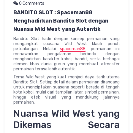
0 Comments
BANDITO SLOT : Spaceman88
Menghadirkan Bandito Slot dengan
Nuansa Wild West yang Autentik
Bandito Slot hadir dengan konsep permainan yang
mengangkat suasana Wild West klasik penuh
petualangan. Melalui
spaceman88
, permainan ini
menawarkan pengalaman berbeda dengan
menghadirkan karakter koboi, bandit, serta berbagai
elemen khas dunia gurun yang membuat atmosfer
permainan terasa lebih autentik.
Tema Wild West yang kuat menjadi daya tarik utama
Bandito Slot. Setiap detail dalam permainan dirancang
untuk menciptakan suasana seperti berada di tengah
kota koboi, mulai dari tampilan latar, simbol permainan,
hingga efek visual yang mendukung jalannya
permainan.
Nuansa Wild West yang
Dikemas Secara