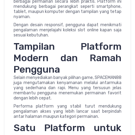
berbagai permainan secara lebih praktis. Platform ini
mendukung berbagai perangkat seperti smartphone,
tablet, maupun komputer dengan tampilan yang tetap
nyaman.
Dengan desain responsif, pengguna dapat menikmati
pengalaman menjelajahi koleksi slot online kapan saja
sesuai kebutuhan.
Tampilan Platform
Modern dan Ramah
Pengguna
Selain menyediakan banyak pilihan game, SPACEMAN88
juga mengutamakan kenyamanan melalui antarmuka
yang sederhana dan rapi. Menu yang tersusun jelas
membantu pengguna menemukan permainan favorit
dengan lebih cepat.
Performa platform yang stabil turut mendukung
pengalaman akses yang lebih lancar saat berpindah
antar halaman maupun kategori permainan.
Satu Platform untuk