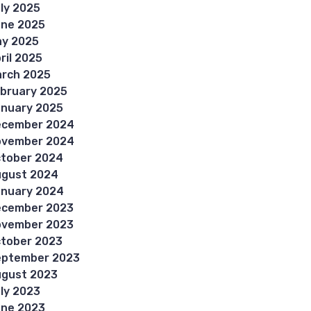
ly 2025
ne 2025
y 2025
ril 2025
rch 2025
bruary 2025
nuary 2025
ecember 2024
ovember 2024
tober 2024
gust 2024
nuary 2024
ecember 2023
ovember 2023
tober 2023
eptember 2023
gust 2023
ly 2023
ne 2023