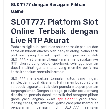
SLOT777 dengan Beragam Pilihan
Game
SLOT777: Platform Slot
Online Terbaik dengan
Live RTP Akurat
Pada era digital ini, perjudian online semakin populer dan
semakin mudah diakses oleh banyak orang. Salah satu
platform yang banyak dipilih oleh pemain adalah
SLOT777. Platform ini dikenal karena menyediakan live
RTP akurat yang selalu diperbarui, sehingga pemain
dapat melihat game mana yang memiliki performa
terbaik sebelum memulai bermain.
SLOT777 menawarkan tampilan situs yang ringan,
simple, dan mudah dipahami. Hal ini membuat platform
ini cocok digunakan baik oleh pemula maupun pemain
berpengalaman. Dengan berbagai provider populer yang
disediakan, pemain dapat memilih dari beragam pilihan
game yang lengkap. Akses
apk slot777
yang stabil,
loading cepat, dan informasi game yang jelas membuat
pengalaman bermain di SLOT777 semakin