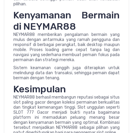
pilihan.
Kenyamanan Bermain
di NEYMAR88
NEYMAR88 memberikan pengalaman bermain yang
mulus dengan antarmuka yang ramah pengguna dan
responsif di berbagai perangkat, baik desktop maupun
mobile. Proses loading game cepat tanpa lag dan
navigasi yang sederhana membuat pemain fokus pada
permainan dan strategi mereka.
Sistem keamanan canggih juga diterapkan untuk
melindungi data dan transaksi, sehingga pemain dapat
bermain dengan tenang.
Kesimpulan
NEYMAR88 berhasil membangun reputasi sebagai situs
slot paling gacor dengan koleksi permainan berkualitas
dan tingkat kemenangan tinggi. Slot unggulan seperti
SLOT 777 Gacor menjadi bukti nyata bagaimana
platform ini memadukan peluang menang besar
dengan kenyamanan bermain yang optimal. Kombinasi
tersebut menjadikan NEYMAR88 sebagai pilihan yang
patut diperhitungkan bagi para penggemar slot online.