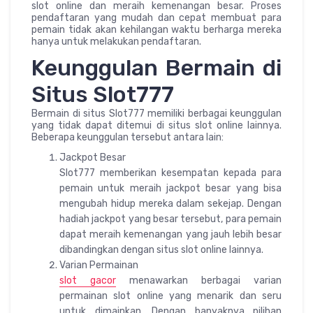
slot online dan meraih kemenangan besar. Proses
pendaftaran yang mudah dan cepat membuat para
pemain tidak akan kehilangan waktu berharga mereka
hanya untuk melakukan pendaftaran.
Keunggulan Bermain di
Situs Slot777
Bermain di situs Slot777 memiliki berbagai keunggulan
yang tidak dapat ditemui di situs slot online lainnya.
Beberapa keunggulan tersebut antara lain:
Jackpot Besar
Slot777 memberikan kesempatan kepada para
pemain untuk meraih jackpot besar yang bisa
mengubah hidup mereka dalam sekejap. Dengan
hadiah jackpot yang besar tersebut, para pemain
dapat meraih kemenangan yang jauh lebih besar
dibandingkan dengan situs slot online lainnya.
Varian Permainan
slot gacor
menawarkan berbagai varian
permainan slot online yang menarik dan seru
untuk dimainkan. Dengan banyaknya pilihan