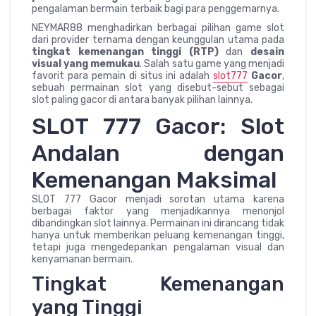
pengalaman bermain terbaik bagi para penggemarnya.
NEYMAR88 menghadirkan berbagai pilihan game slot
dari provider ternama dengan keunggulan utama pada
tingkat kemenangan tinggi (RTP)
dan
desain
visual yang memukau
. Salah satu game yang menjadi
favorit para pemain di situs ini adalah
slot777
Gacor
,
sebuah permainan slot yang disebut-sebut sebagai
slot paling gacor di antara banyak pilihan lainnya.
SLOT 777 Gacor: Slot
Andalan dengan
Kemenangan Maksimal
SLOT 777 Gacor menjadi sorotan utama karena
berbagai faktor yang menjadikannya menonjol
dibandingkan slot lainnya. Permainan ini dirancang tidak
hanya untuk memberikan peluang kemenangan tinggi,
tetapi juga mengedepankan pengalaman visual dan
kenyamanan bermain.
Tingkat Kemenangan
yang Tinggi