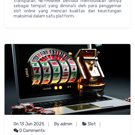
transparan, NEYMAR88 berhasil memosisikan dirinya
sebagai tempat yang diminati oleh para penggemar
slot online yang mencari kualitas dan keuntungan
maksimal dalam satu platform.
On 13 Jun 2025
By admin
Slot
0 Comments