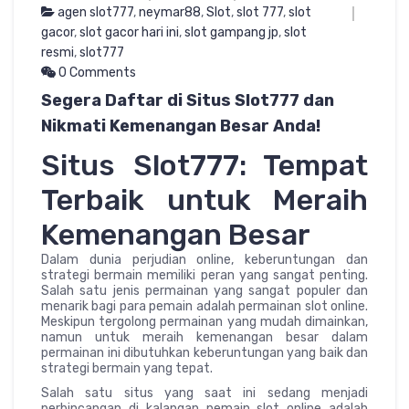
agen slot777
,
neymar88
,
Slot
,
slot 777
,
slot
gacor
,
slot gacor hari ini
,
slot gampang jp
,
slot
resmi
,
slot777
0 Comments
Segera Daftar di Situs Slot777 dan
Nikmati Kemenangan Besar Anda!
Situs Slot777: Tempat
Terbaik untuk Meraih
Kemenangan Besar
Dalam dunia perjudian online, keberuntungan dan
strategi bermain memiliki peran yang sangat penting.
Salah satu jenis permainan yang sangat populer dan
menarik bagi para pemain adalah permainan slot online.
Meskipun tergolong permainan yang mudah dimainkan,
namun untuk meraih kemenangan besar dalam
permainan ini dibutuhkan keberuntungan yang baik dan
strategi bermain yang tepat.
Salah satu situs yang saat ini sedang menjadi
perbincangan di kalangan pemain slot online adalah