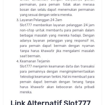
permainan, para pemain tidak akan merasa
bosan dan selalu dapat menemukan permainan
yang sesuai dengan selera mereka.
Layanan Pelanggan 24 Jam
Slot777 memberikan layanan pelanggan 24 jam
non-stop untuk membantu para pemain dalam
berbagai masalah yang mereka hadapi. Dengan
adanya layanan pelanggan yang responsif ini,
para pemain dapat bermain dengan nyaman
tanpa harus khawatir jika mengalami masalah
saat bermain.
Keamanan Terjamin
Slot777 menjamin keamanan data dan transaksi
para pemainnya dengan mengimplementasikan
teknologi keamanan terkini. Hal ini membuat para
pemain dapat bermain dengan tenang tanpa
harus khawatir akan kebocoran data pribadi
mereka.
Link Alternatif Slot777