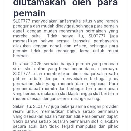
diutamakan oleh para
pemain
SLOT777 menyediakan antarmuka situs yang ramah
pengguna dan mudah dinavigasi, sehingga para pemain
dapat dengan mudah menemukan permainan yang
mereka sukai. Tidak hanya itu, SLOT777 juga
memastikan bahwa semua transaksi pembayaran
dilakukan dengan cepat dan efisien, sehingga para
pemain tidak perlu menunggu lama untuk mulai
bermain.
Di tahun 2025, semakin banyak pemain yang mencari
situs slot online yang benar-benar dapat dipercaya.
SLOT777 telah membuktikan diri sebagai salah satu
pilihan terbaik dengan menyediakan berbagai jenis
permainan slot yang menarik dan menghibur. Para
pemain dapat memilih dari berbagai tema permainan
yang berbeda, mulai dari slot klasik hingga slot bertema
modern, sesuai dengan selera masing-masing.
Selain itu, SLOT777 juga bekerja sama dengan provider
resmi untuk memastikan bahwa setiap permainan
yang disediakan adalah fair dan adil. Para pemain dapat
yakin bahwa setiap putaran permainan slot dilakukan
secara acak dan tidak terjadi manipulasi dari pihak