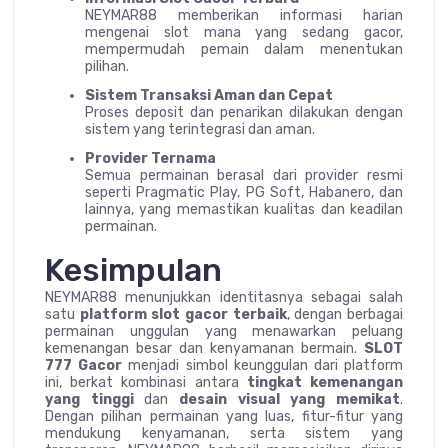
NEYMAR88 memberikan informasi harian
mengenai slot mana yang sedang gacor,
mempermudah pemain dalam menentukan
pilihan.
Sistem Transaksi Aman dan Cepat
Proses deposit dan penarikan dilakukan dengan
sistem yang terintegrasi dan aman.
Provider Ternama
Semua permainan berasal dari provider resmi
seperti Pragmatic Play, PG Soft, Habanero, dan
lainnya, yang memastikan kualitas dan keadilan
permainan.
Kesimpulan
NEYMAR88 menunjukkan identitasnya sebagai salah
satu
platform slot gacor terbaik
, dengan berbagai
permainan unggulan yang menawarkan peluang
kemenangan besar dan kenyamanan bermain.
SLOT
777 Gacor
menjadi simbol keunggulan dari platform
ini, berkat kombinasi antara
tingkat kemenangan
yang tinggi
dan
desain visual yang memikat
.
Dengan pilihan permainan yang luas, fitur-fitur yang
mendukung kenyamanan, serta sistem yang