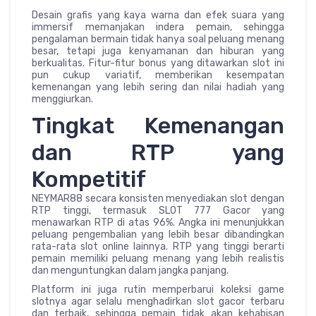
Desain grafis yang kaya warna dan efek suara yang
immersif memanjakan indera pemain, sehingga
pengalaman bermain tidak hanya soal peluang menang
besar, tetapi juga kenyamanan dan hiburan yang
berkualitas. Fitur-fitur bonus yang ditawarkan slot ini
pun cukup variatif, memberikan kesempatan
kemenangan yang lebih sering dan nilai hadiah yang
menggiurkan.
Tingkat Kemenangan
dan RTP yang
Kompetitif
NEYMAR88 secara konsisten menyediakan slot dengan
RTP tinggi, termasuk SLOT 777 Gacor yang
menawarkan RTP di atas 96%. Angka ini menunjukkan
peluang pengembalian yang lebih besar dibandingkan
rata-rata slot online lainnya. RTP yang tinggi berarti
pemain memiliki peluang menang yang lebih realistis
dan menguntungkan dalam jangka panjang.
Platform ini juga rutin memperbarui koleksi game
slotnya agar selalu menghadirkan slot gacor terbaru
dan terbaik, sehingga pemain tidak akan kehabisan