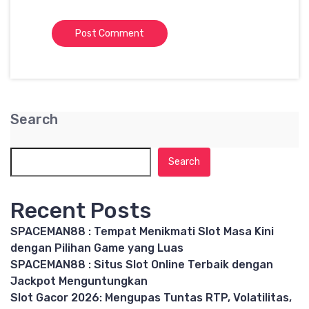
Search
Search
Recent Posts
SPACEMAN88 : Tempat Menikmati Slot Masa Kini
dengan Pilihan Game yang Luas
SPACEMAN88 : Situs Slot Online Terbaik dengan
Jackpot Menguntungkan
Slot Gacor 2026: Mengupas Tuntas RTP, Volatilitas,