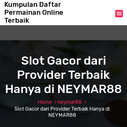
S
Kumpulan Daftar
k
Permainan Online
i
Terbaik
p
t
o
c
o
n
Slot Gacor dari
t
e
Provider Terbaik
n
t
Hanya di NEYMAR88
Home
neymar88
Slot Gacor dari Provider Terbaik Hanya di
NEYMAR88