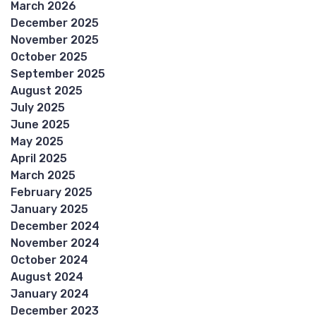
March 2026
December 2025
November 2025
October 2025
September 2025
August 2025
July 2025
June 2025
May 2025
April 2025
March 2025
February 2025
January 2025
December 2024
November 2024
October 2024
August 2024
January 2024
December 2023