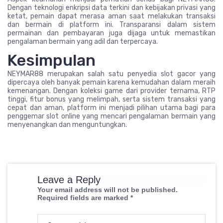
Dengan teknologi enkripsi data terkini dan kebijakan privasi yang
ketat, pemain dapat merasa aman saat melakukan transaksi
dan bermain di platform ini. Transparansi dalam sistem
permainan dan pembayaran juga dijaga untuk memastikan
pengalaman bermain yang adil dan terpercaya.
Kesimpulan
NEYMAR88 merupakan salah satu penyedia slot gacor yang
dipercaya oleh banyak pemain karena kemudahan dalam meraih
kemenangan. Dengan koleksi game dari provider ternama, RTP
tinggi, fitur bonus yang melimpah, serta sistem transaksi yang
cepat dan aman, platform ini menjadi pilihan utama bagi para
penggemar slot online yang mencari pengalaman bermain yang
menyenangkan dan menguntungkan.
Leave a Reply
Your email address will not be published.
Required fields are marked
*