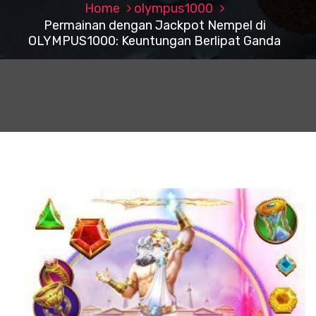
Home
olympus1000
Permainan dengan Jackpot Nempel di
OLYMPUS1000: Keuntungan Berlipat Ganda