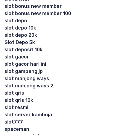
slot bonus new member
slot bonus new member 100
slot depo
slot depo 10k
slot depo 20k
Slot Depo 5k
slot deposit 10k
slot gacor
slot gacor hari ini
slot gampang jp
slot mahjong ways
slot mahjong ways 2
slot qris
slot qris 10k
slot resmi
slot server kamboja
slot777
spaceman