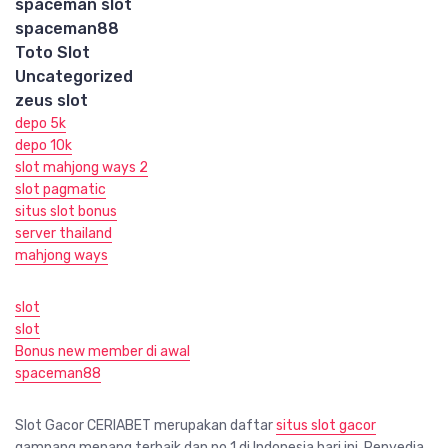
spaceman slot
spaceman88
Toto Slot
Uncategorized
zeus slot
depo 5k
depo 10k
slot mahjong ways 2
slot pagmatic
situs slot bonus
server thailand
mahjong ways
slot
slot
Bonus new member di awal
spaceman88
Slot Gacor CERIABET merupakan daftar
situs slot gacor
gampang menang terbaik dan no 1 di Indonesia hari ini. Penyedia