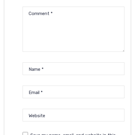
Comment
*
Name
*
Email
*
Website