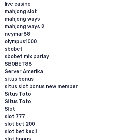
live casino
mahjong slot
mahjong ways
mahjong ways 2
neymar88
olympus1000
sbobet
sbobet mix parlay
SBOBET88
Server Amerika
situs bonus
situs slot bonus new member
Situs Toto
Situs Toto
Slot
slot 777
slot bet 200
slot bet kecil
slot bonus