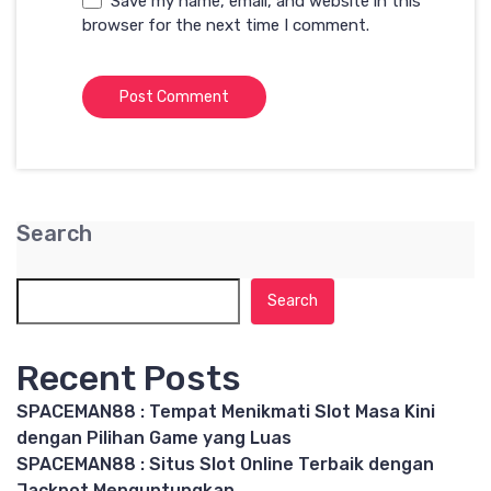
Save my name, email, and website in this
browser for the next time I comment.
Search
Search
Recent Posts
SPACEMAN88 : Tempat Menikmati Slot Masa Kini
dengan Pilihan Game yang Luas
SPACEMAN88 : Situs Slot Online Terbaik dengan
Jackpot Menguntungkan