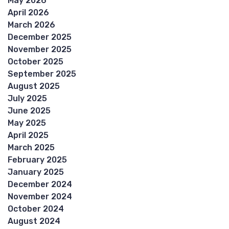
May 2026
April 2026
March 2026
December 2025
November 2025
October 2025
September 2025
August 2025
July 2025
June 2025
May 2025
April 2025
March 2025
February 2025
January 2025
December 2024
November 2024
October 2024
August 2024