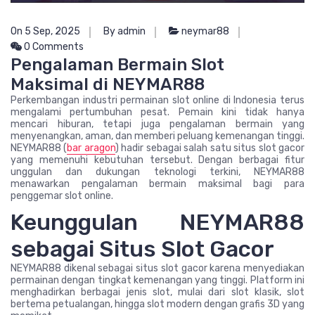
On 5 Sep, 2025
By admin
neymar88
0 Comments
Pengalaman Bermain Slot
Maksimal di NEYMAR88
Perkembangan industri permainan slot online di Indonesia terus
mengalami pertumbuhan pesat. Pemain kini tidak hanya
mencari hiburan, tetapi juga pengalaman bermain yang
menyenangkan, aman, dan memberi peluang kemenangan tinggi.
NEYMAR88 (
bar aragon
) hadir sebagai salah satu situs slot gacor
yang memenuhi kebutuhan tersebut. Dengan berbagai fitur
unggulan dan dukungan teknologi terkini, NEYMAR88
menawarkan pengalaman bermain maksimal bagi para
penggemar slot online.
Keunggulan NEYMAR88
sebagai Situs Slot Gacor
NEYMAR88 dikenal sebagai situs slot gacor karena menyediakan
permainan dengan tingkat kemenangan yang tinggi. Platform ini
menghadirkan berbagai jenis slot, mulai dari slot klasik, slot
bertema petualangan, hingga slot modern dengan grafis 3D yang