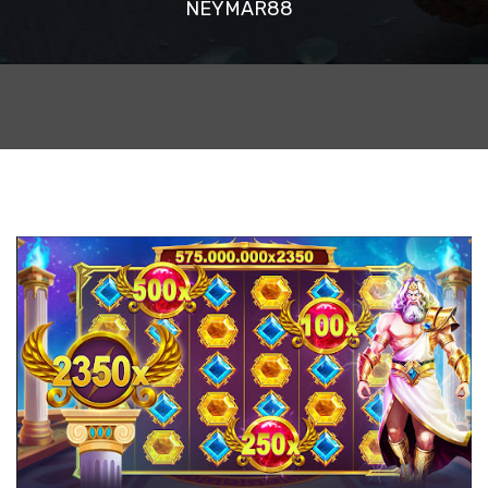
NEYMAR88