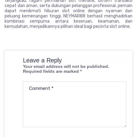
terjangkau, ragam permainan slot menarik, sistem transaksi
cepat dan aman, serta dukungan pelanggan profesional, pemain
dapat menikmati hiburan slot online dengan nyaman dan
peluang kemenangan tinggi. NEYMAR88 berhasil menghadirkan
kombinasi sempurna antara keseruan, keamanan, dan
kemudahan, menjadikannya pilihan ideal bagi pecinta slot online.
Leave a Reply
Your email address will not be published.
Required fields are marked
*
Comment
*