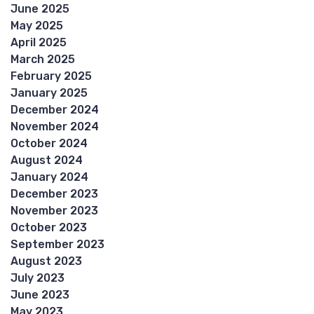
June 2025
May 2025
April 2025
March 2025
February 2025
January 2025
December 2024
November 2024
October 2024
August 2024
January 2024
December 2023
November 2023
October 2023
September 2023
August 2023
July 2023
June 2023
May 2023