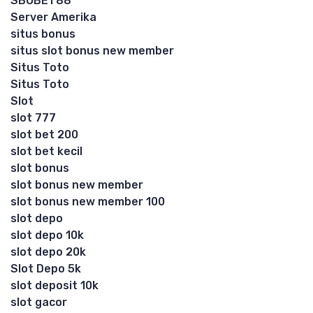
SBOBET88
Server Amerika
situs bonus
situs slot bonus new member
Situs Toto
Situs Toto
Slot
slot 777
slot bet 200
slot bet kecil
slot bonus
slot bonus new member
slot bonus new member 100
slot depo
slot depo 10k
slot depo 20k
Slot Depo 5k
slot deposit 10k
slot gacor