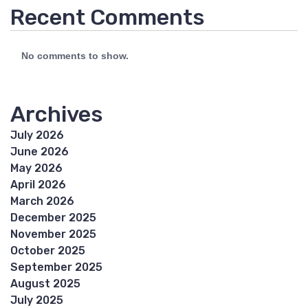
Recent Comments
No comments to show.
Archives
July 2026
June 2026
May 2026
April 2026
March 2026
December 2025
November 2025
October 2025
September 2025
August 2025
July 2025