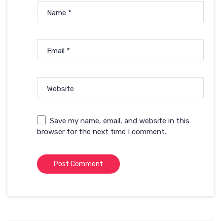
Name
*
Email
*
Website
Save my name, email, and website in this
browser for the next time I comment.