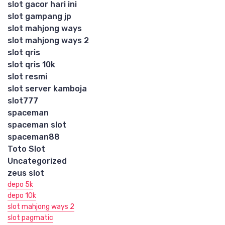
slot gacor hari ini
slot gampang jp
slot mahjong ways
slot mahjong ways 2
slot qris
slot qris 10k
slot resmi
slot server kamboja
slot777
spaceman
spaceman slot
spaceman88
Toto Slot
Uncategorized
zeus slot
depo 5k
depo 10k
slot mahjong ways 2
slot pagmatic