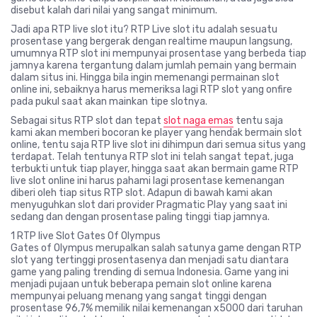
disebut kalah dari nilai yang sangat minimum.
Jadi apa RTP live slot itu? RTP Live slot itu adalah sesuatu
prosentase yang bergerak dengan realtime maupun langsung,
umumnya RTP slot ini mempunyai prosentase yang berbeda tiap
jamnya karena tergantung dalam jumlah pemain yang bermain
dalam situs ini. Hingga bila ingin memenangi permainan slot
online ini, sebaiknya harus memeriksa lagi RTP slot yang onfire
pada pukul saat akan mainkan tipe slotnya.
Sebagai situs RTP slot dan tepat
slot naga emas
tentu saja
kami akan memberi bocoran ke player yang hendak bermain slot
online, tentu saja RTP live slot ini dihimpun dari semua situs yang
terdapat. Telah tentunya RTP slot ini telah sangat tepat, juga
terbukti untuk tiap player, hingga saat akan bermain game RTP
live slot online ini harus pahami lagi prosentase kemenangan
diberi oleh tiap situs RTP slot. Adapun di bawah kami akan
menyuguhkan slot dari provider Pragmatic Play yang saat ini
sedang dan dengan prosentase paling tinggi tiap jamnya.
1 RTP live Slot Gates Of Olympus
Gates of Olympus merupalkan salah satunya game dengan RTP
slot yang tertinggi prosentasenya dan menjadi satu diantara
game yang paling trending di semua Indonesia. Game yang ini
menjadi pujaan untuk beberapa pemain slot online karena
mempunyai peluang menang yang sangat tinggi dengan
prosentase 96,7% memilik nilai kemenangan x5000 dari taruhan