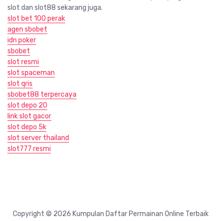
slot dan slot88 sekarang juga.
slot bet 100 perak
agen sbobet
idn poker
sbobet
slot resmi
slot spaceman
slot qris
sbobet88 terpercaya
slot depo 20
link slot gacor
slot depo 5k
slot server thailand
slot777 resmi
Copyright © 2026 Kumpulan Daftar Permainan Online Terbaik