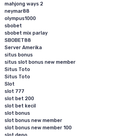
mahjong ways 2
neymar88
olympus1000
sbobet
sbobet mix parlay
SBOBET88
Server Amerika
situs bonus
situs slot bonus new member
Situs Toto
Situs Toto
Slot
slot 777
slot bet 200
slot bet kecil
slot bonus
slot bonus new member
slot bonus new member 100
slot depo