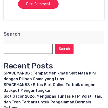
Search
Search
Recent Posts
SPACEMAN88 : Tempat Menikmati Slot Masa Kini
dengan Pilihan Game yang Luas
SPACEMAN88 : Situs Slot Online Terbaik dengan
Jackpot Menguntungkan
Slot Gacor 2026: Mengupas Tuntas RTP, Volatilitas,
dan Tren Terbaru untuk Pengalaman Bermain
Optimal