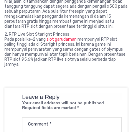
nilai jalan, ditambahkan dengan pengganda kemenangan tidak
tanggung tanggung dapat segera ada dengan pengali x500 pada
sebuah perputaran. Ada pula fitur freespin yang dapat
mengakumulasikan pengganda kemenangan di dalam 15
perputaran gratis hingga membuat game ini menjadi satu
diantara RTP slot dengan prosentase tertinggi di situs ini.
2. RTP Live Slot Starlight Princess
Pada posisi ke-2 yang
slot garudaman
mempunyai RTP slot
paling tinggi ada di Starlight princess, ini karena game ini
mempunyai persyaratan yang sama dengan gates of olympus
dan hanya mempunyai latar topik berlainan. Dengan prosentase
RTP slot 95.6% jadikan RTP live slotnya selalu berbeda tiap
jamnya.
Leave a Reply
Your email address will not be published.
Required fields are marked
*
Comment
*