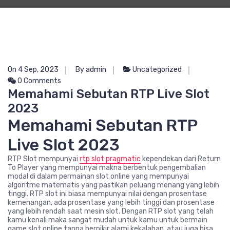
On 4 Sep, 2023
By admin
Uncategorized
0 Comments
Memahami Sebutan RTP Live Slot
2023
Memahami Sebutan RTP
Live Slot 2023
RTP Slot mempunyai
rtp slot pragmatic
kependekan dari Return
To Player yang mempunyai makna berbentuk pengembalian
modal di dalam permainan slot online yang mempunyai
algoritme matematis yang pastikan peluang menang yang lebih
tinggi. RTP slot ini biasa mempunyai nilai dengan prosentase
kemenangan, ada prosentase yang lebih tinggi dan prosentase
yang lebih rendah saat mesin slot. Dengan RTP slot yang telah
kamu kenali maka sangat mudah untuk kamu untuk bermain
game slot online tanpa berpikir alami kekalahan, atau juga bisa