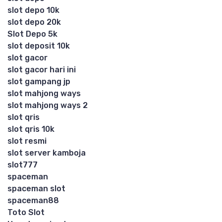
slot depo 10k
slot depo 20k
Slot Depo 5k
slot deposit 10k
slot gacor
slot gacor hari ini
slot gampang jp
slot mahjong ways
slot mahjong ways 2
slot qris
slot qris 10k
slot resmi
slot server kamboja
slot777
spaceman
spaceman slot
spaceman88
Toto Slot