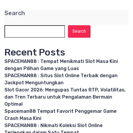
Search
Search
Recent Posts
SPACEMAN88 : Tempat Menikmati Slot Masa Kini
dengan Pilihan Game yang Luas
SPACEMAN88 : Situs Slot Online Terbaik dengan
Jackpot Menguntungkan
Slot Gacor 2026: Mengupas Tuntas RTP, Volatilitas,
dan Tren Terbaru untuk Pengalaman Bermain
Optimal
Spaceman88 Tempat Favorit Penggemar Game
Crash Masa Kini
SPACEMAN88 : Nikmati Koleksi Slot Online
Terlengkap dalam Satu Tempat