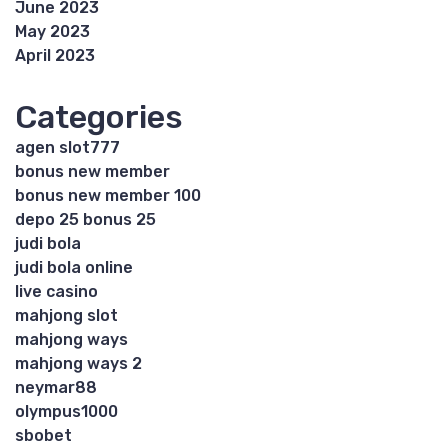
June 2023
May 2023
April 2023
Categories
agen slot777
bonus new member
bonus new member 100
depo 25 bonus 25
judi bola
judi bola online
live casino
mahjong slot
mahjong ways
mahjong ways 2
neymar88
olympus1000
sbobet