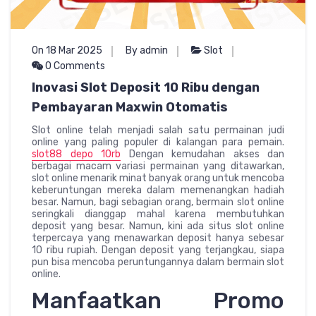
On 18 Mar 2025
By admin
Slot
0 Comments
Inovasi Slot Deposit 10 Ribu dengan
Pembayaran Maxwin Otomatis
Slot online telah menjadi salah satu permainan judi
online yang paling populer di kalangan para pemain.
slot88 depo 10rb
Dengan kemudahan akses dan
berbagai macam variasi permainan yang ditawarkan,
slot online menarik minat banyak orang untuk mencoba
keberuntungan mereka dalam memenangkan hadiah
besar. Namun, bagi sebagian orang, bermain slot online
seringkali dianggap mahal karena membutuhkan
deposit yang besar. Namun, kini ada situs slot online
terpercaya yang menawarkan deposit hanya sebesar
10 ribu rupiah. Dengan deposit yang terjangkau, siapa
pun bisa mencoba peruntungannya dalam bermain slot
online.
Manfaatkan Promo