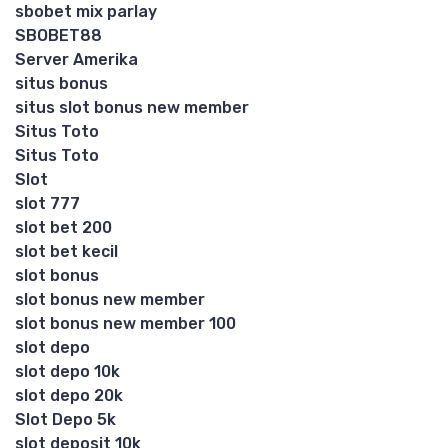
sbobet mix parlay
SBOBET88
Server Amerika
situs bonus
situs slot bonus new member
Situs Toto
Situs Toto
Slot
slot 777
slot bet 200
slot bet kecil
slot bonus
slot bonus new member
slot bonus new member 100
slot depo
slot depo 10k
slot depo 20k
Slot Depo 5k
slot deposit 10k