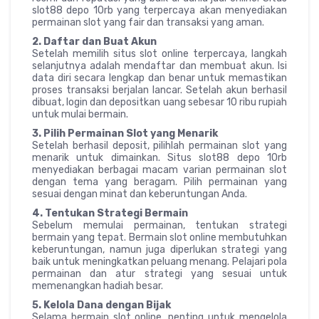
slot88 depo 10rb yang terpercaya akan menyediakan
permainan slot yang fair dan transaksi yang aman.
2. Daftar dan Buat Akun
Setelah memilih situs slot online terpercaya, langkah
selanjutnya adalah mendaftar dan membuat akun. Isi
data diri secara lengkap dan benar untuk memastikan
proses transaksi berjalan lancar. Setelah akun berhasil
dibuat, login dan depositkan uang sebesar 10 ribu rupiah
untuk mulai bermain.
3. Pilih Permainan Slot yang Menarik
Setelah berhasil deposit, pilihlah permainan slot yang
menarik untuk dimainkan. Situs slot88 depo 10rb
menyediakan berbagai macam varian permainan slot
dengan tema yang beragam. Pilih permainan yang
sesuai dengan minat dan keberuntungan Anda.
4. Tentukan Strategi Bermain
Sebelum memulai permainan, tentukan strategi
bermain yang tepat. Bermain slot online membutuhkan
keberuntungan, namun juga diperlukan strategi yang
baik untuk meningkatkan peluang menang. Pelajari pola
permainan dan atur strategi yang sesuai untuk
memenangkan hadiah besar.
5. Kelola Dana dengan Bijak
Selama bermain slot online, penting untuk mengelola