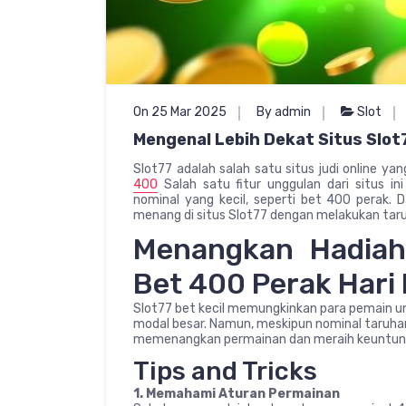
On 25 Mar 2025
By admin
Slot
Mengenal Lebih Dekat Situs Slot
Slot77 adalah salah satu situs judi online ya
400
Salah satu fitur unggulan dari situs i
nominal yang kecil, seperti bet 400 perak. D
menang di situs Slot77 dengan melakukan tar
Menangkan Hadiah 
Bet 400 Perak Hari 
Slot77 bet kecil memungkinkan para pemain u
modal besar. Namun, meskipun nominal taruhann
memenangkan permainan dan meraih keuntun
Tips and Tricks
1. Memahami Aturan Permainan