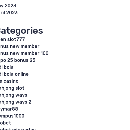
y 2023
ril 2023
ategories
en slot777
onus new member
nus new member 100
po 25 bonus 25
di bola
di bola online
ve casino
hjong slot
hjong ways
hjong ways 2
eymar88
ympus1000
obet
obet mix parlay