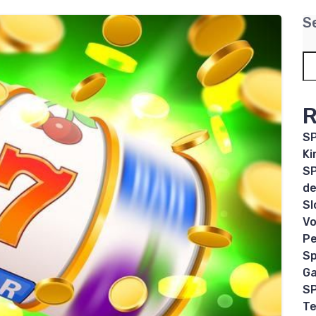
S
R
SP
Ki
SP
de
Sl
Vo
Pe
Sp
Ga
SP
Te