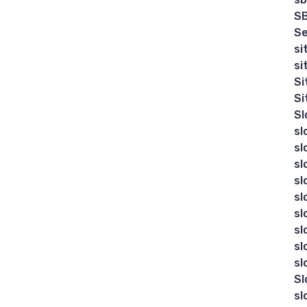
S
Se
si
si
Si
Si
Sl
sl
sl
sl
sl
sl
sl
sl
sl
sl
Sl
sl