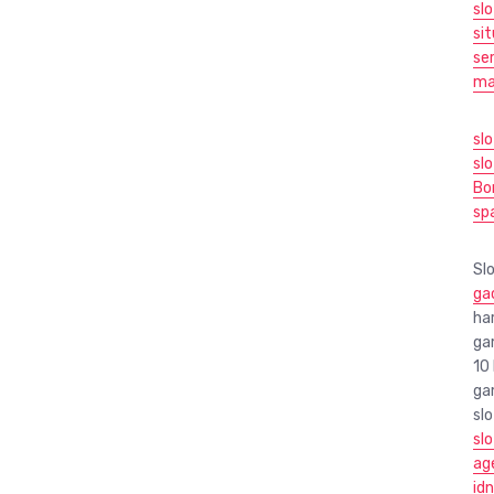
sl
si
se
ma
slo
slo
Bo
sp
Sl
ga
har
ga
10
ga
sl
sl
ag
id