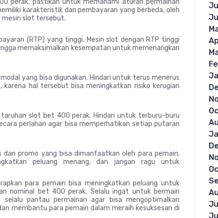
00 perak, pastikan untuk memahami aturan permainan
Ju
memiliki karakteristik dan pembayaran yang berbeda, oleh
Ju
 mesin slot tersebut.
Ma
mbayaran (RTP) yang tinggi. Mesin slot dengan RTP tinggi
Ap
 sehingga memaksimalkan kesempatan untuk memenangkan
Ma
Fe
Ja
odal yang bisa digunakan. Hindari untuk terus menerus
arena hal tersebut bisa meningkatkan risiko kerugian
D
N
Oc
aruhan slot bet 400 perak. Hindari untuk terburu-buru
Au
ecara perlahan agar bisa memperhatikan setiap putaran
Ja
D
nus dan promo yang bisa dimanfaatkan oleh para pemain.
N
ngkatkan peluang menang, dan jangan ragu untuk
Oc
S
harapkan para pemain bisa meningkatkan peluang untuk
n nominal bet 400 perak. Selalu ingat untuk bermain
Au
a selalu pantau permainan agar bisa mengoptimalkan
Ju
 dan membantu para pemain dalam meraih kesuksesan di
Ju