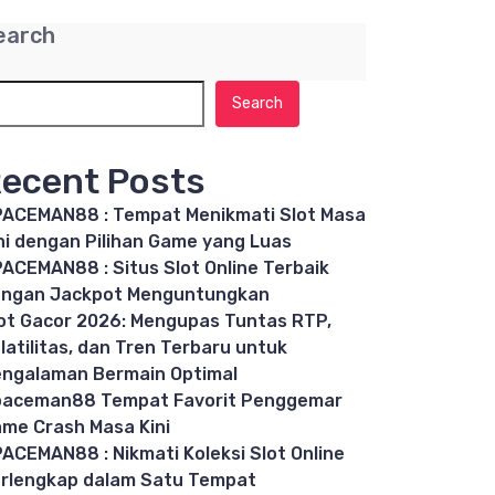
earch
Search
ecent Posts
ACEMAN88 : Tempat Menikmati Slot Masa
ni dengan Pilihan Game yang Luas
ACEMAN88 : Situs Slot Online Terbaik
ngan Jackpot Menguntungkan
ot Gacor 2026: Mengupas Tuntas RTP,
latilitas, dan Tren Terbaru untuk
ngalaman Bermain Optimal
aceman88 Tempat Favorit Penggemar
me Crash Masa Kini
ACEMAN88 : Nikmati Koleksi Slot Online
rlengkap dalam Satu Tempat