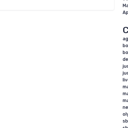
Ma
Ap
C
ag
b
bo
de
ju
ju
li
ma
ma
ma
n
ol
sb
sb