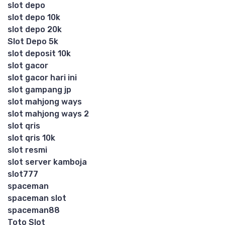
slot depo
slot depo 10k
slot depo 20k
Slot Depo 5k
slot deposit 10k
slot gacor
slot gacor hari ini
slot gampang jp
slot mahjong ways
slot mahjong ways 2
slot qris
slot qris 10k
slot resmi
slot server kamboja
slot777
spaceman
spaceman slot
spaceman88
Toto Slot