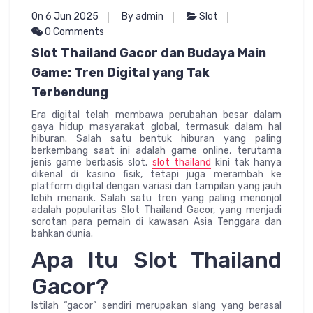
On 6 Jun 2025
By admin
Slot
0 Comments
Slot Thailand Gacor dan Budaya Main
Game: Tren Digital yang Tak
Terbendung
Era digital telah membawa perubahan besar dalam
gaya hidup masyarakat global, termasuk dalam hal
hiburan. Salah satu bentuk hiburan yang paling
berkembang saat ini adalah game online, terutama
jenis game berbasis slot.
slot thailand
kini tak hanya
dikenal di kasino fisik, tetapi juga merambah ke
platform digital dengan variasi dan tampilan yang jauh
lebih menarik. Salah satu tren yang paling menonjol
adalah popularitas Slot Thailand Gacor, yang menjadi
sorotan para pemain di kawasan Asia Tenggara dan
bahkan dunia.
Apa Itu Slot Thailand
Gacor?
Istilah “gacor” sendiri merupakan slang yang berasal