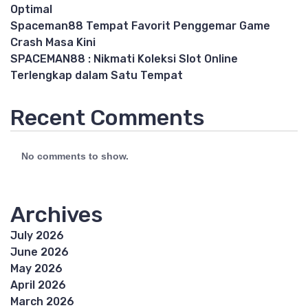
Optimal
Spaceman88 Tempat Favorit Penggemar Game
Crash Masa Kini
SPACEMAN88 : Nikmati Koleksi Slot Online
Terlengkap dalam Satu Tempat
Recent Comments
No comments to show.
Archives
July 2026
June 2026
May 2026
April 2026
March 2026