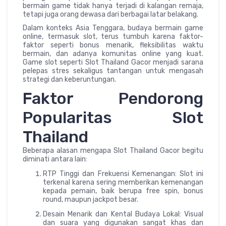
bermain game tidak hanya terjadi di kalangan remaja,
tetapi juga orang dewasa dari berbagai latar belakang.
Dalam konteks Asia Tenggara, budaya bermain game
online, termasuk slot, terus tumbuh karena faktor-
faktor seperti bonus menarik, fleksibilitas waktu
bermain, dan adanya komunitas online yang kuat.
Game slot seperti Slot Thailand Gacor menjadi sarana
pelepas stres sekaligus tantangan untuk mengasah
strategi dan keberuntungan.
Faktor Pendorong
Popularitas Slot
Thailand
Beberapa alasan mengapa Slot Thailand Gacor begitu
diminati antara lain:
RTP Tinggi dan Frekuensi Kemenangan: Slot ini
terkenal karena sering memberikan kemenangan
kepada pemain, baik berupa free spin, bonus
round, maupun jackpot besar.
Desain Menarik dan Kental Budaya Lokal: Visual
dan suara yang digunakan sangat khas dan