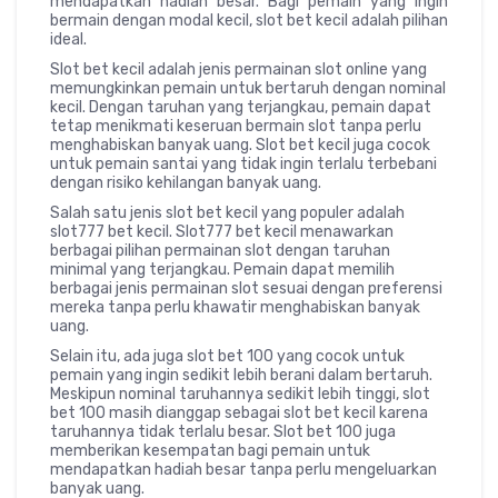
mendapatkan hadiah besar. Bagi pemain yang ingin
bermain dengan modal kecil, slot bet kecil adalah pilihan
ideal.
Slot bet kecil adalah jenis permainan slot online yang
memungkinkan pemain untuk bertaruh dengan nominal
kecil. Dengan taruhan yang terjangkau, pemain dapat
tetap menikmati keseruan bermain slot tanpa perlu
menghabiskan banyak uang. Slot bet kecil juga cocok
untuk pemain santai yang tidak ingin terlalu terbebani
dengan risiko kehilangan banyak uang.
Salah satu jenis slot bet kecil yang populer adalah
slot777 bet kecil. Slot777 bet kecil menawarkan
berbagai pilihan permainan slot dengan taruhan
minimal yang terjangkau. Pemain dapat memilih
berbagai jenis permainan slot sesuai dengan preferensi
mereka tanpa perlu khawatir menghabiskan banyak
uang.
Selain itu, ada juga slot bet 100 yang cocok untuk
pemain yang ingin sedikit lebih berani dalam bertaruh.
Meskipun nominal taruhannya sedikit lebih tinggi, slot
bet 100 masih dianggap sebagai slot bet kecil karena
taruhannya tidak terlalu besar. Slot bet 100 juga
memberikan kesempatan bagi pemain untuk
mendapatkan hadiah besar tanpa perlu mengeluarkan
banyak uang.