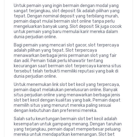
Untuk pemain yang ingin bermain dengan modal yang
sangat terjangkau, slot deposit 5k adalah pilihan yang
tepat. Dengan nominal deposit yang terbilang murah,
pemain dapat mulai bermain slot online tanpa perlu
mengeluarkan banyak uang. Slot deposit 5k juga cocok
untuk pemain yang baru memulai karir mereka dalam
dunia perjudian online.
Bagi pemain yang mencari slot gacor, slot terpercaya
adalah pilihan yang tepat. Slot terpercaya
menawarkan berbagai jenis permainan slot yang fair
dan adil. Pemain tidak perlu khawatir tentang
kecurangan saat bermain slot terpercaya karena situs
tersebut telah terbukti memiliki reputasi yang baik di
dunia perjudian online.
Untuk menemukan link slot bet kecil yang terpercaya,
pemain dapat melakukan penelusuran online. Banyak
situs perjudian online yang menawarkan berbagai jenis
slot bet kecil dengan kualitas yang baik. Pemain dapat
memilih situs yang menurut mereka paling sesuai
dengan kebutuhan dan preferensi mereka.
Salah satu keuntungan bermain slot bet kecil adalah
kesempatan untuk gampang menang. Dengan taruhan
yang terjangkau, pemain dapat memperbesar peluang
mereka untuk mendapatkan kemenangan. Slot bet