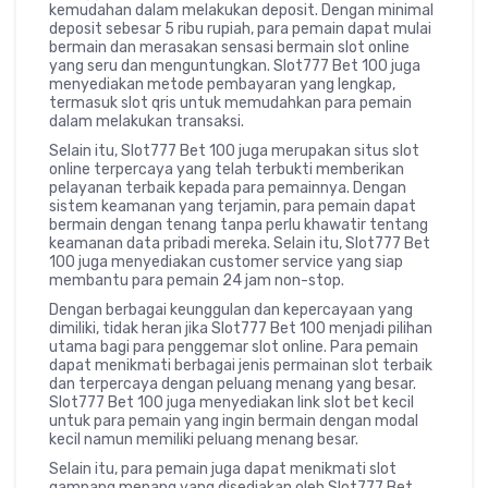
kemudahan dalam melakukan deposit. Dengan minimal
deposit sebesar 5 ribu rupiah, para pemain dapat mulai
bermain dan merasakan sensasi bermain slot online
yang seru dan menguntungkan. Slot777 Bet 100 juga
menyediakan metode pembayaran yang lengkap,
termasuk slot qris untuk memudahkan para pemain
dalam melakukan transaksi.
Selain itu, Slot777 Bet 100 juga merupakan situs slot
online terpercaya yang telah terbukti memberikan
pelayanan terbaik kepada para pemainnya. Dengan
sistem keamanan yang terjamin, para pemain dapat
bermain dengan tenang tanpa perlu khawatir tentang
keamanan data pribadi mereka. Selain itu, Slot777 Bet
100 juga menyediakan customer service yang siap
membantu para pemain 24 jam non-stop.
Dengan berbagai keunggulan dan kepercayaan yang
dimiliki, tidak heran jika Slot777 Bet 100 menjadi pilihan
utama bagi para penggemar slot online. Para pemain
dapat menikmati berbagai jenis permainan slot terbaik
dan terpercaya dengan peluang menang yang besar.
Slot777 Bet 100 juga menyediakan link slot bet kecil
untuk para pemain yang ingin bermain dengan modal
kecil namun memiliki peluang menang besar.
Selain itu, para pemain juga dapat menikmati slot
gampang menang yang disediakan oleh Slot777 Bet