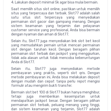
4. Lakukan deposit minimal 5k agar bisa mulai bermain.
Saat memilih situs slot online, pastikan untuk memilih
situs yang terpercaya dan terbaik. Slot77 adalah salah
satu situs slot terpercaya yang menyediakan
permainan slot gacor dan gampang menang. Dengan
sistem keamanan yang terjamin dan pelayanan
customer service yang profesional, Anda bisa bermain
dengan nyaman dan aman di Slot77.
Selain itu, Slot77 juga menyediakan link slot bet kecil
yang memudahkan pemain untuk mencari permainan
slot dengan taruhan kecil. Dengan beragam pilihan
permainan slot terbaik dan jackpot yang menggiurkan,
tidak ada alasan untuk tidak mencoba keberuntungan
Anda di Slot77.
Selain itu, Slot77 juga menyediakan metode
pembayaran yang praktis, seperti slot qris. Dengan
metode pembayaran ini, Anda bisa melakukan deposit
dengan mudah dan cepat tanpa perlu repot mengisi
formulir atau mengirim bukti transfer.
Bermain slot bet 100 di Slot77 bukan hanya menghibur,
tetapi juga memberikan kesempatan untuk
mendapatkan jackpot besar. Dengan beragam pilihan
permainan slot terbaik, peluang menang yang tinggi,
dan sistem keamanan yang terjamin, Slot77 adalah