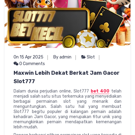
On 15 Apr 2025
By admin
Slot
0 Comments
Maxwin Lebih Dekat Berkat Jam Gacor
Slot777
Dalam dunia perjudian online, Slot777
bet 400
telah
menjadi salah satu situs terkemuka yang menyediakan
berbagai permainan slot yang menarik dan
menguntungkan. Salah satu hal yang membuat
Slot777 begitu populer di kalangan pemain adalah
kehadiran Jam Gacor, yang merupakan fitur unik yang
memungkinkan pemain mendapatkan kemenangan
lebih mudah.