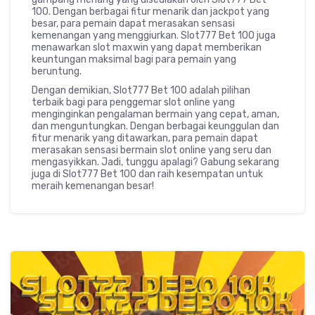
100. Dengan berbagai fitur menarik dan jackpot yang
besar, para pemain dapat merasakan sensasi
kemenangan yang menggiurkan. Slot777 Bet 100 juga
menawarkan slot maxwin yang dapat memberikan
keuntungan maksimal bagi para pemain yang
beruntung.
Dengan demikian, Slot777 Bet 100 adalah pilihan
terbaik bagi para penggemar slot online yang
menginginkan pengalaman bermain yang cepat, aman,
dan menguntungkan. Dengan berbagai keunggulan dan
fitur menarik yang ditawarkan, para pemain dapat
merasakan sensasi bermain slot online yang seru dan
mengasyikkan. Jadi, tunggu apalagi? Gabung sekarang
juga di Slot777 Bet 100 dan raih kesempatan untuk
meraih kemenangan besar!