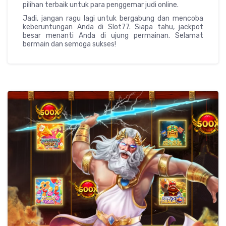
pilihan terbaik untuk para penggemar judi online.
Jadi, jangan ragu lagi untuk bergabung dan mencoba
keberuntungan Anda di Slot77. Siapa tahu, jackpot
besar menanti Anda di ujung permainan. Selamat
bermain dan semoga sukses!