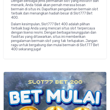
Dengan berbagai jenis permainan slot yang inovatif dan
menarik, Anda tidak akan pernah merasa bosan
bermain di situs ini. Dapatkan pengalaman bermain slot
terbaik dan menangkan hadiah besar di Slot777 Bet
400.
Dalam kesimpulan, Slot777 Bet 400 adalah pilihan
terbaik bagi Anda yang mencari situs slot terpercaya
dengan lisensi resmi. Dengan berbagai keunggulan dan
fasilitas yang ditawarkan, situs ini memberikan
pengalaman bermain slot yang tak terlupakan. Jangan
ragu untuk bergabung dan mulai bermain di Slot777 Bet
400 sekarang juga!