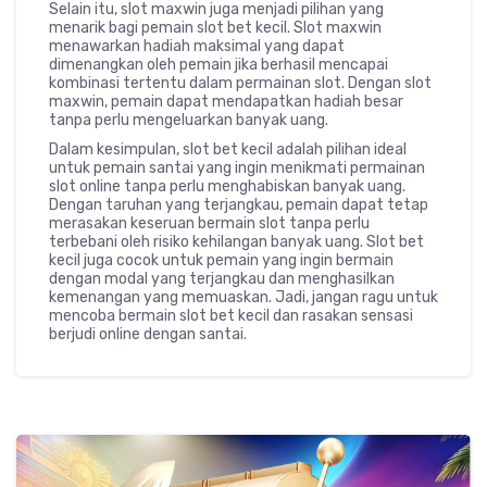
Selain itu, slot maxwin juga menjadi pilihan yang
menarik bagi pemain slot bet kecil. Slot maxwin
menawarkan hadiah maksimal yang dapat
dimenangkan oleh pemain jika berhasil mencapai
kombinasi tertentu dalam permainan slot. Dengan slot
maxwin, pemain dapat mendapatkan hadiah besar
tanpa perlu mengeluarkan banyak uang.
Dalam kesimpulan, slot bet kecil adalah pilihan ideal
untuk pemain santai yang ingin menikmati permainan
slot online tanpa perlu menghabiskan banyak uang.
Dengan taruhan yang terjangkau, pemain dapat tetap
merasakan keseruan bermain slot tanpa perlu
terbebani oleh risiko kehilangan banyak uang. Slot bet
kecil juga cocok untuk pemain yang ingin bermain
dengan modal yang terjangkau dan menghasilkan
kemenangan yang memuaskan. Jadi, jangan ragu untuk
mencoba bermain slot bet kecil dan rasakan sensasi
berjudi online dengan santai.