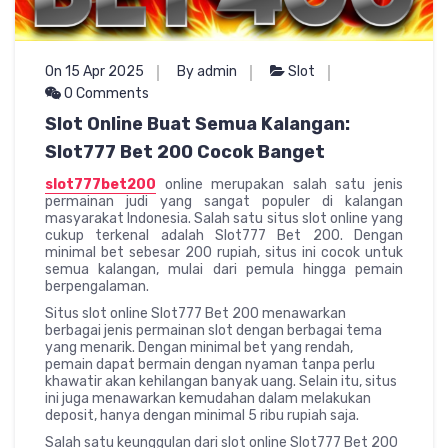
On 15 Apr 2025
By admin
Slot
0 Comments
Slot Online Buat Semua Kalangan:
Slot777 Bet 200 Cocok Banget
slot777bet200
online merupakan salah satu jenis
permainan judi yang sangat populer di kalangan
masyarakat Indonesia. Salah satu situs slot online yang
cukup terkenal adalah Slot777 Bet 200. Dengan
minimal bet sebesar 200 rupiah, situs ini cocok untuk
semua kalangan, mulai dari pemula hingga pemain
berpengalaman.
Situs slot online Slot777 Bet 200 menawarkan
berbagai jenis permainan slot dengan berbagai tema
yang menarik. Dengan minimal bet yang rendah,
pemain dapat bermain dengan nyaman tanpa perlu
khawatir akan kehilangan banyak uang. Selain itu, situs
ini juga menawarkan kemudahan dalam melakukan
deposit, hanya dengan minimal 5 ribu rupiah saja.
Salah satu keunggulan dari slot online Slot777 Bet 200