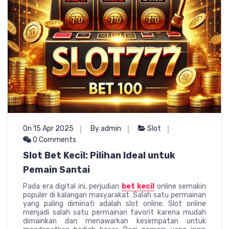
On 15 Apr 2025
By admin
Slot
0 Comments
Slot Bet Kecil: Pilihan Ideal untuk
Pemain Santai
Pada era digital ini, perjudian
bet kecil
online semakin
populer di kalangan masyarakat. Salah satu permainan
yang paling diminati adalah slot online. Slot online
menjadi salah satu permainan favorit karena mudah
dimainkan dan menawarkan kesempatan untuk