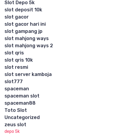
Slot Depo 5k
slot deposit 10k
slot gacor
slot gacor hari ini
slot gampang jp
slot mahjong ways
slot mahjong ways 2
slot qris
slot qris 10k
slot resmi
slot server kamboja
slot777
spaceman
spaceman slot
spaceman88
Toto Slot
Uncategorized
zeus slot
depo 5k