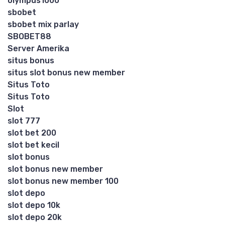
olympus1000
sbobet
sbobet mix parlay
SBOBET88
Server Amerika
situs bonus
situs slot bonus new member
Situs Toto
Situs Toto
Slot
slot 777
slot bet 200
slot bet kecil
slot bonus
slot bonus new member
slot bonus new member 100
slot depo
slot depo 10k
slot depo 20k