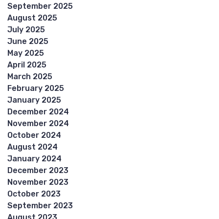
September 2025
August 2025
July 2025
June 2025
May 2025
April 2025
March 2025
February 2025
January 2025
December 2024
November 2024
October 2024
August 2024
January 2024
December 2023
November 2023
October 2023
September 2023
August 2023