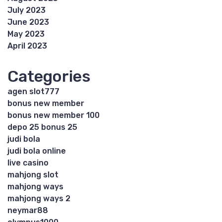
July 2023
June 2023
May 2023
April 2023
Categories
agen slot777
bonus new member
bonus new member 100
depo 25 bonus 25
judi bola
judi bola online
live casino
mahjong slot
mahjong ways
mahjong ways 2
neymar88