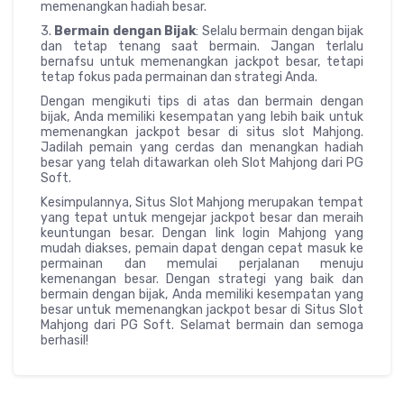
memenangkan hadiah besar.
3.
Bermain dengan Bijak
: Selalu bermain dengan bijak
dan tetap tenang saat bermain. Jangan terlalu
bernafsu untuk memenangkan jackpot besar, tetapi
tetap fokus pada permainan dan strategi Anda.
Dengan mengikuti tips di atas dan bermain dengan
bijak, Anda memiliki kesempatan yang lebih baik untuk
memenangkan jackpot besar di situs slot Mahjong.
Jadilah pemain yang cerdas dan menangkan hadiah
besar yang telah ditawarkan oleh Slot Mahjong dari PG
Soft.
Kesimpulannya, Situs Slot Mahjong merupakan tempat
yang tepat untuk mengejar jackpot besar dan meraih
keuntungan besar. Dengan link login Mahjong yang
mudah diakses, pemain dapat dengan cepat masuk ke
permainan dan memulai perjalanan menuju
kemenangan besar. Dengan strategi yang baik dan
bermain dengan bijak, Anda memiliki kesempatan yang
besar untuk memenangkan jackpot besar di Situs Slot
Mahjong dari PG Soft. Selamat bermain dan semoga
berhasil!