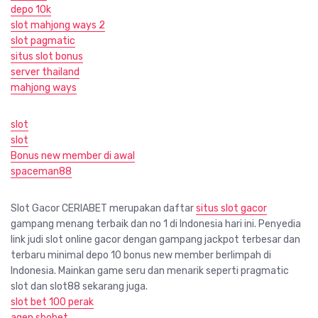
depo 10k
slot mahjong ways 2
slot pagmatic
situs slot bonus
server thailand
mahjong ways
slot
slot
Bonus new member di awal
spaceman88
Slot Gacor CERIABET merupakan daftar
situs slot gacor
gampang menang terbaik dan no 1 di Indonesia hari ini. Penyedia
link judi slot online gacor dengan gampang jackpot terbesar dan
terbaru minimal depo 10 bonus new member berlimpah di
Indonesia. Mainkan game seru dan menarik seperti pragmatic
slot dan slot88 sekarang juga.
slot bet 100 perak
agen sbobet