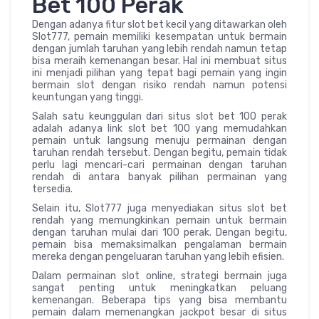
Bet 100 Perak
Dengan adanya fitur slot bet kecil yang ditawarkan oleh
Slot777, pemain memiliki kesempatan untuk bermain
dengan jumlah taruhan yang lebih rendah namun tetap
bisa meraih kemenangan besar. Hal ini membuat situs
ini menjadi pilihan yang tepat bagi pemain yang ingin
bermain slot dengan risiko rendah namun potensi
keuntungan yang tinggi.
Salah satu keunggulan dari situs slot bet 100 perak
adalah adanya link slot bet 100 yang memudahkan
pemain untuk langsung menuju permainan dengan
taruhan rendah tersebut. Dengan begitu, pemain tidak
perlu lagi mencari-cari permainan dengan taruhan
rendah di antara banyak pilihan permainan yang
tersedia.
Selain itu, Slot777 juga menyediakan situs slot bet
rendah yang memungkinkan pemain untuk bermain
dengan taruhan mulai dari 100 perak. Dengan begitu,
pemain bisa memaksimalkan pengalaman bermain
mereka dengan pengeluaran taruhan yang lebih efisien.
Dalam permainan slot online, strategi bermain juga
sangat penting untuk meningkatkan peluang
kemenangan. Beberapa tips yang bisa membantu
pemain dalam memenangkan jackpot besar di situs