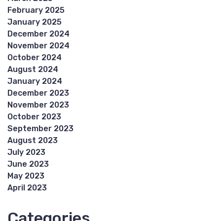
February 2025
January 2025
December 2024
November 2024
October 2024
August 2024
January 2024
December 2023
November 2023
October 2023
September 2023
August 2023
July 2023
June 2023
May 2023
April 2023
Categories