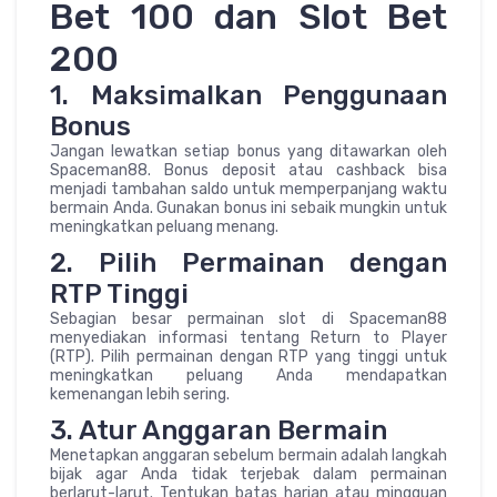
Bet 100 dan Slot Bet
200
1. Maksimalkan Penggunaan
Bonus
Jangan lewatkan setiap bonus yang ditawarkan oleh
Spaceman88. Bonus deposit atau cashback bisa
menjadi tambahan saldo untuk memperpanjang waktu
bermain Anda. Gunakan bonus ini sebaik mungkin untuk
meningkatkan peluang menang.
2. Pilih Permainan dengan
RTP Tinggi
Sebagian besar permainan slot di Spaceman88
menyediakan informasi tentang Return to Player
(RTP). Pilih permainan dengan RTP yang tinggi untuk
meningkatkan peluang Anda mendapatkan
kemenangan lebih sering.
3. Atur Anggaran Bermain
Menetapkan anggaran sebelum bermain adalah langkah
bijak agar Anda tidak terjebak dalam permainan
berlarut-larut. Tentukan batas harian atau mingguan