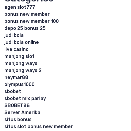
agen slot777
bonus new member
bonus new member 100
depo 25 bonus 25
judi bola
judi bola online
live casino
mahjong slot
mahjong ways
mahjong ways 2
neymar88
olympus1000
sbobet
sbobet mix parlay
SBOBET88
Server Amerika
situs bonus
situs slot bonus new member