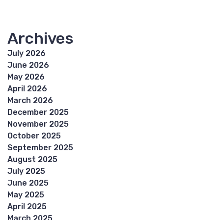
Archives
July 2026
June 2026
May 2026
April 2026
March 2026
December 2025
November 2025
October 2025
September 2025
August 2025
July 2025
June 2025
May 2025
April 2025
March 2025