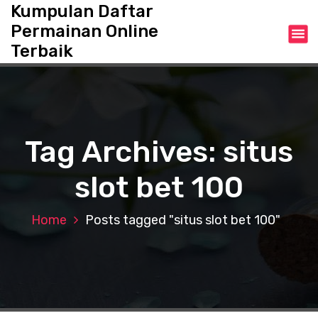
S
Kumpulan Daftar
k
Permainan Online
i
Terbaik
p
t
o
c
o
n
Tag Archives: situs
t
e
slot bet 100
n
t
Home
Posts tagged "situs slot bet 100"