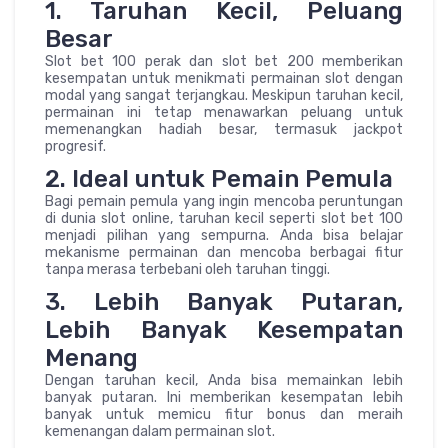
1. Taruhan Kecil, Peluang
Besar
Slot bet 100 perak dan slot bet 200 memberikan
kesempatan untuk menikmati permainan slot dengan
modal yang sangat terjangkau. Meskipun taruhan kecil,
permainan ini tetap menawarkan peluang untuk
memenangkan hadiah besar, termasuk jackpot
progresif.
2. Ideal untuk Pemain Pemula
Bagi pemain pemula yang ingin mencoba peruntungan
di dunia slot online, taruhan kecil seperti slot bet 100
menjadi pilihan yang sempurna. Anda bisa belajar
mekanisme permainan dan mencoba berbagai fitur
tanpa merasa terbebani oleh taruhan tinggi.
3. Lebih Banyak Putaran,
Lebih Banyak Kesempatan
Menang
Dengan taruhan kecil, Anda bisa memainkan lebih
banyak putaran. Ini memberikan kesempatan lebih
banyak untuk memicu fitur bonus dan meraih
kemenangan dalam permainan slot.