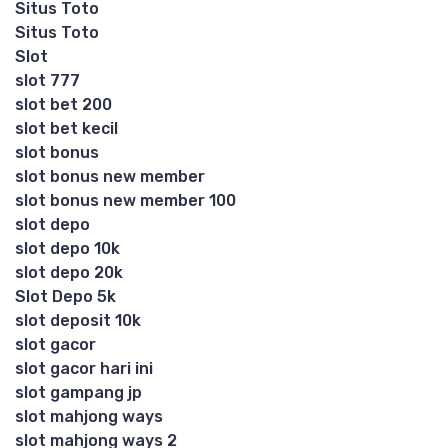
Situs Toto
Situs Toto
Slot
slot 777
slot bet 200
slot bet kecil
slot bonus
slot bonus new member
slot bonus new member 100
slot depo
slot depo 10k
slot depo 20k
Slot Depo 5k
slot deposit 10k
slot gacor
slot gacor hari ini
slot gampang jp
slot mahjong ways
slot mahjong ways 2