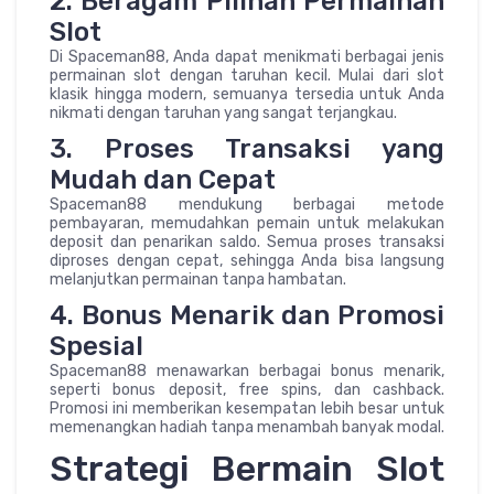
2. Beragam Pilihan Permainan
Slot
Di Spaceman88, Anda dapat menikmati berbagai jenis
permainan slot dengan taruhan kecil. Mulai dari slot
klasik hingga modern, semuanya tersedia untuk Anda
nikmati dengan taruhan yang sangat terjangkau.
3. Proses Transaksi yang
Mudah dan Cepat
Spaceman88 mendukung berbagai metode
pembayaran, memudahkan pemain untuk melakukan
deposit dan penarikan saldo. Semua proses transaksi
diproses dengan cepat, sehingga Anda bisa langsung
melanjutkan permainan tanpa hambatan.
4. Bonus Menarik dan Promosi
Spesial
Spaceman88 menawarkan berbagai bonus menarik,
seperti bonus deposit, free spins, dan cashback.
Promosi ini memberikan kesempatan lebih besar untuk
memenangkan hadiah tanpa menambah banyak modal.
Strategi Bermain Slot