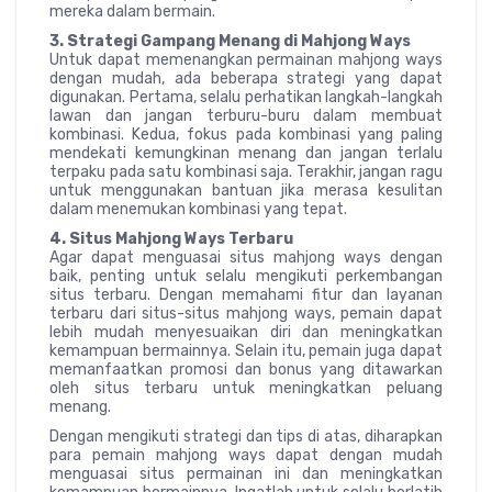
mereka dalam bermain.
3. Strategi Gampang Menang di Mahjong Ways
Untuk dapat memenangkan permainan mahjong ways
dengan mudah, ada beberapa strategi yang dapat
digunakan. Pertama, selalu perhatikan langkah-langkah
lawan dan jangan terburu-buru dalam membuat
kombinasi. Kedua, fokus pada kombinasi yang paling
mendekati kemungkinan menang dan jangan terlalu
terpaku pada satu kombinasi saja. Terakhir, jangan ragu
untuk menggunakan bantuan jika merasa kesulitan
dalam menemukan kombinasi yang tepat.
4. Situs Mahjong Ways Terbaru
Agar dapat menguasai situs mahjong ways dengan
baik, penting untuk selalu mengikuti perkembangan
situs terbaru. Dengan memahami fitur dan layanan
terbaru dari situs-situs mahjong ways, pemain dapat
lebih mudah menyesuaikan diri dan meningkatkan
kemampuan bermainnya. Selain itu, pemain juga dapat
memanfaatkan promosi dan bonus yang ditawarkan
oleh situs terbaru untuk meningkatkan peluang
menang.
Dengan mengikuti strategi dan tips di atas, diharapkan
para pemain mahjong ways dapat dengan mudah
menguasai situs permainan ini dan meningkatkan