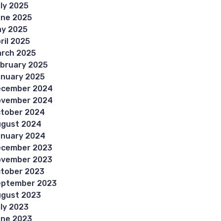
ly 2025
ne 2025
y 2025
ril 2025
rch 2025
bruary 2025
nuary 2025
ecember 2024
ovember 2024
tober 2024
gust 2024
nuary 2024
ecember 2023
ovember 2023
tober 2023
eptember 2023
gust 2023
ly 2023
ne 2023