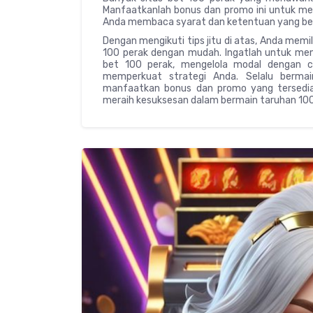
Manfaatkanlah bonus dan promo ini untuk m
Anda membaca syarat dan ketentuan yang ber
Dengan mengikuti tips jitu di atas, Anda mem
100 perak dengan mudah. Ingatlah untuk mem
bet 100 perak, mengelola modal dengan c
memperkuat strategi Anda. Selalu bermai
manfaatkan bonus dan promo yang tersedi
meraih kesuksesan dalam bermain taruhan 100