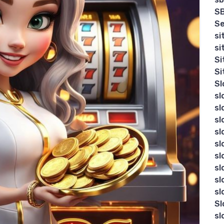
S
Se
si
si
Si
Si
Sl
sl
sl
sl
sl
sl
sl
sl
sl
sl
Sl
sl