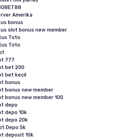
BOBET88
rver Amerika
tus bonus
tus slot bonus new member
tus Toto
tus Toto
ot
ot 777
ot bet 200
ot bet kecil
ot bonus
ot bonus new member
ot bonus new member 100
ot depo
ot depo 10k
ot depo 20k
ot Depo 5k
ot deposit 10k