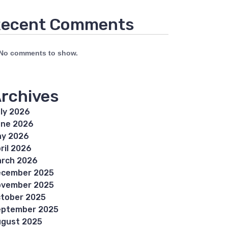
ecent Comments
No comments to show.
rchives
ly 2026
ne 2026
y 2026
ril 2026
rch 2026
ecember 2025
ovember 2025
tober 2025
eptember 2025
gust 2025