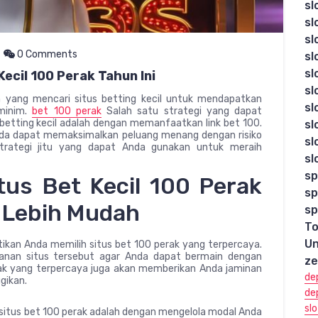
sl
sl
sl
0 Comments
sl
sl
Kecil 100 Perak Tahun Ini
sl
n yang mencari situs betting kecil untuk mendapatkan
sl
minim.
bet 100 perak
Salah satu strategi yang dapat
betting kecil adalah dengan memanfaatkan link bet 100.
sl
nda dapat memaksimalkan peluang menang dengan risiko
sl
strategi jitu yang dapat Anda gunakan untuk meraih
sl
s
tus Bet Kecil 100 Perak
sp
 Lebih Mudah
s
To
Un
ikan Anda memilih situs bet 100 perak yang terpercaya.
manan situs tersebut agar Anda dapat bermain dengan
ze
ak yang terpercaya juga akan memberikan Anda jaminan
de
gikan.
de
sl
situs bet 100 perak adalah dengan mengelola modal Anda