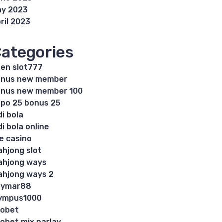
y 2023
ril 2023
ategories
en slot777
onus new member
nus new member 100
po 25 bonus 25
di bola
di bola online
ve casino
hjong slot
hjong ways
hjong ways 2
eymar88
ympus1000
obet
obet mix parlay