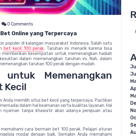
R
0 Comments
 Bet Online yang Terpercaya
akin populer di kalangan masyarakat Indonesia. Salah satu
ah
bet kecil 100 perak
. Taruhan ini menarik karena bisa
tap memberikan kesempatan untuk memenangkan hadiah
A
kesulitan dalam memenangkan taruhan ini. Nah, dalam
tuk memenangkan taruhan 100 perak dengan mudah.
Ju
p untuk Memenangkan
Ju
Ma
 Kecil
Ap
Ma
n Anda memilih situs bet kecil yang terpercaya. Pastikan
D
n memadai dalam hal keamanan serta kualitas layanan. Hal
N
an nyaman tanpa khawatir akan adanya penipuan atau
Oc
S
memahami cara bermain bet 100 perak. Pelajari aturan
Au
mengelola modal dengan baik. Semakin Anda memahami