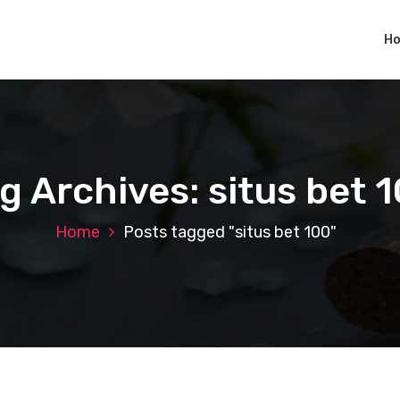
H
g Archives: situs bet 
Home
Posts tagged "situs bet 100"