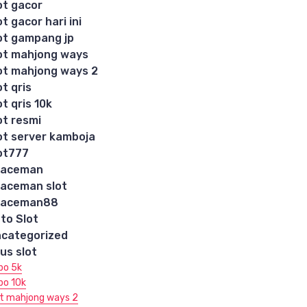
ot gacor
ot gacor hari ini
ot gampang jp
ot mahjong ways
ot mahjong ways 2
ot qris
ot qris 10k
ot resmi
ot server kamboja
ot777
paceman
aceman slot
paceman88
to Slot
categorized
us slot
po 5k
po 10k
ot mahjong ways 2