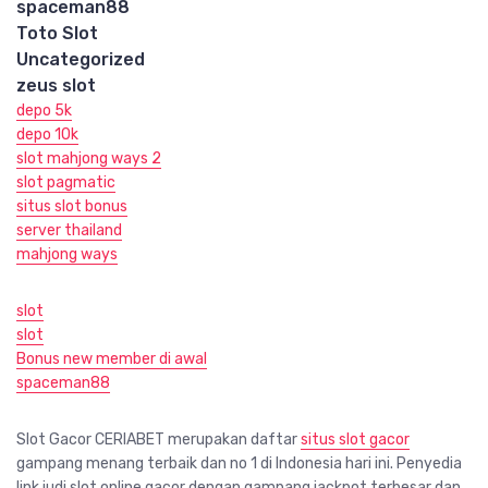
spaceman88
Toto Slot
Uncategorized
zeus slot
depo 5k
depo 10k
slot mahjong ways 2
slot pagmatic
situs slot bonus
server thailand
mahjong ways
slot
slot
Bonus new member di awal
spaceman88
Slot Gacor CERIABET merupakan daftar
situs slot gacor
gampang menang terbaik dan no 1 di Indonesia hari ini. Penyedia
link judi slot online gacor dengan gampang jackpot terbesar dan