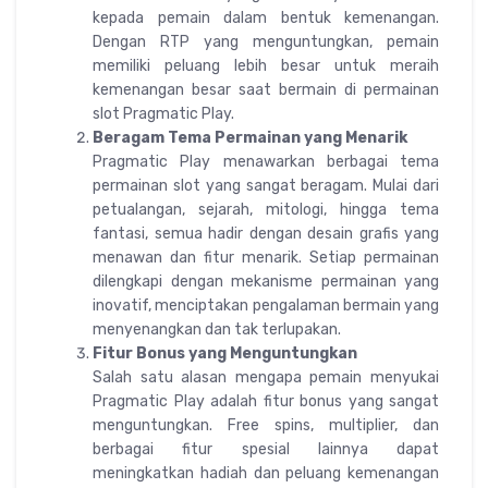
kepada pemain dalam bentuk kemenangan.
Dengan RTP yang menguntungkan, pemain
memiliki peluang lebih besar untuk meraih
kemenangan besar saat bermain di permainan
slot Pragmatic Play.
Beragam Tema Permainan yang Menarik
Pragmatic Play menawarkan berbagai tema
permainan slot yang sangat beragam. Mulai dari
petualangan, sejarah, mitologi, hingga tema
fantasi, semua hadir dengan desain grafis yang
menawan dan fitur menarik. Setiap permainan
dilengkapi dengan mekanisme permainan yang
inovatif, menciptakan pengalaman bermain yang
menyenangkan dan tak terlupakan.
Fitur Bonus yang Menguntungkan
Salah satu alasan mengapa pemain menyukai
Pragmatic Play adalah fitur bonus yang sangat
menguntungkan. Free spins, multiplier, dan
berbagai fitur spesial lainnya dapat
meningkatkan hadiah dan peluang kemenangan