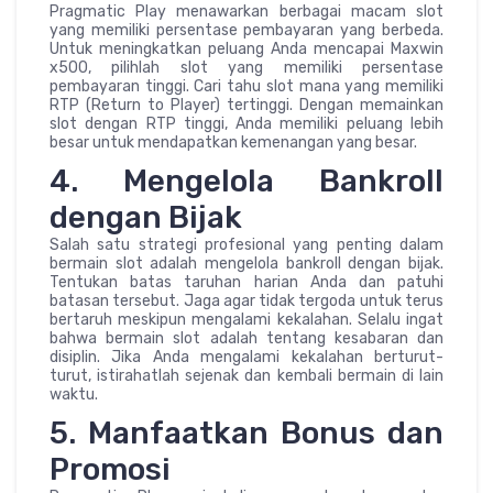
Pragmatic Play menawarkan berbagai macam slot
yang memiliki persentase pembayaran yang berbeda.
Untuk meningkatkan peluang Anda mencapai Maxwin
x500, pilihlah slot yang memiliki persentase
pembayaran tinggi. Cari tahu slot mana yang memiliki
RTP (Return to Player) tertinggi. Dengan memainkan
slot dengan RTP tinggi, Anda memiliki peluang lebih
besar untuk mendapatkan kemenangan yang besar.
4. Mengelola Bankroll
dengan Bijak
Salah satu strategi profesional yang penting dalam
bermain slot adalah mengelola bankroll dengan bijak.
Tentukan batas taruhan harian Anda dan patuhi
batasan tersebut. Jaga agar tidak tergoda untuk terus
bertaruh meskipun mengalami kekalahan. Selalu ingat
bahwa bermain slot adalah tentang kesabaran dan
disiplin. Jika Anda mengalami kekalahan berturut-
turut, istirahatlah sejenak dan kembali bermain di lain
waktu.
5. Manfaatkan Bonus dan
Promosi