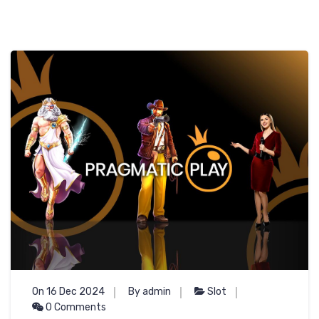
On 16 Dec 2024
By admin
Slot
0 Comments