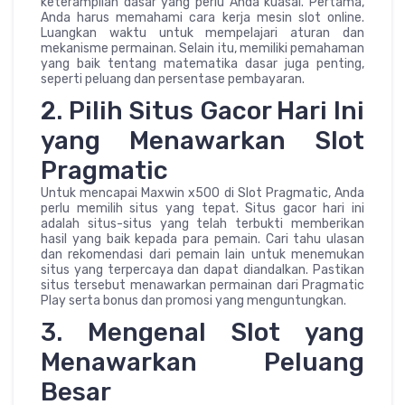
keterampilan dasar yang perlu Anda kuasai. Pertama,
Anda harus memahami cara kerja mesin slot online.
Luangkan waktu untuk mempelajari aturan dan
mekanisme permainan. Selain itu, memiliki pemahaman
yang baik tentang matematika dasar juga penting,
seperti peluang dan persentase pembayaran.
2. Pilih Situs Gacor Hari Ini
yang Menawarkan Slot
Pragmatic
Untuk mencapai Maxwin x500 di Slot Pragmatic, Anda
perlu memilih situs yang tepat. Situs gacor hari ini
adalah situs-situs yang telah terbukti memberikan
hasil yang baik kepada para pemain. Cari tahu ulasan
dan rekomendasi dari pemain lain untuk menemukan
situs yang terpercaya dan dapat diandalkan. Pastikan
situs tersebut menawarkan permainan dari Pragmatic
Play serta bonus dan promosi yang menguntungkan.
3. Mengenal Slot yang
Menawarkan Peluang
Besar