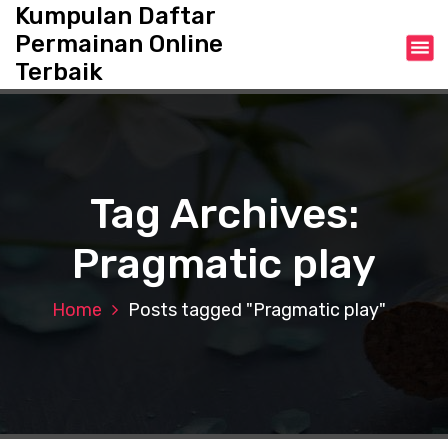
S
Kumpulan Daftar
k
Permainan Online
i
Terbaik
p
t
o
c
o
n
Tag Archives:
t
e
Pragmatic play
n
t
Home
Posts tagged "Pragmatic play"