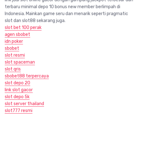
terbaru minimal depo 10 bonus new member berlimpah di
Indonesia. Mainkan game seru dan menarik seperti pragmatic
slot dan slot88 sekarang juga.
slot bet 100 perak
agen sbobet
idn poker
sbobet
slot resmi
slot spaceman
slot qris
sbobet88 terpercaya
slot depo 20
link slot gacor
slot depo 5k
slot server thailand
slot777 resmi