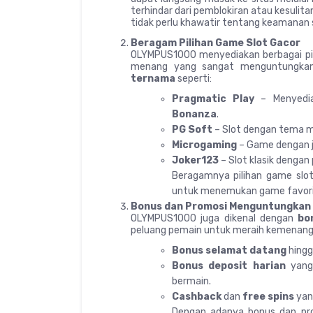
terhindar dari pemblokiran atau kesul
tidak perlu khawatir tentang keamanan s
Beragam Pilihan Game Slot Gacor
OLYMPUS1000 menyediakan berbagai pil
menang yang sangat menguntungkan.
ternama
seperti:
Pragmatic Play
– Menyedi
Bonanza
.
PG Soft
– Slot dengan tema m
Microgaming
– Game dengan ja
Joker123
– Slot klasik dengan
Beragamnya pilihan game slo
untuk menemukan game favorit 
Bonus dan Promosi Menguntungkan
OLYMPUS1000 juga dikenal dengan
bo
peluang pemain untuk meraih kemenanga
Bonus selamat datang
hingg
Bonus deposit harian
yang 
bermain.
Cashback
dan
free spins
yang
Dengan adanya bonus dan pro