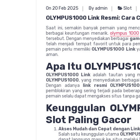
On 20 Feb 2025
By admin
Slot
OLYMPUS1000 Link Resmi: Cara C
Saat ini, semakin banyak pemain yang menca
berbagai keuntungan menarik.
olympus 1000
tersebut. Dengan menyediakan berbagai
game
telah menjadi tempat favorit untuk para pem
pemain perlu memiliki
OLYMPUS1000 Link
ya
aman.
Apa Itu OLYMPUS1
OLYMPUS1000 Link
adalah tautan yang m
OLYMPUS1000
, yang menyediakan berbagai 
Dengan adanya
link resmi OLYMPUS10
pemblokiran yang sering terjadi pada beberap
pemain selalu dapat mengakses situs tanpa g
Keunggulan OLYMP
Slot Paling Gacor
Akses Mudah dan Cepat dengan Link
Salah satu keunggulan utama
OLYMPUS
dapat langsung masuk ke situs melalui l