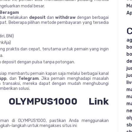
Ma
geluarkan modal besar.
Ap
 Beragam
tuk melakukan
deposit
dan
withdraw
dengan berbagai
t. Beberapa pilihan metode pembayaran yang tersedia
C
ri, BNI)
ag
nkAja)
b
g praktis dan cepat, terutama untuk pemain yang ingin
bo
a.
de
 deposit dengan pulsa tanpa potongan.
ju
ap membantu pemain kapan saja melalui berbagai kanal
ju
App
, dan
Telegram
. Jika pemain menghadapi masalah
li
an transaksi, mereka dapat dengan mudah menghubungi
berikan solusi.
ma
ma
s OLYMPUS1000 Link
ma
n
ol
aman di OLYMPUS1000, pastikan Anda menggunakan
sb
angkah-langkah untuk mengakses situs ini:
sb