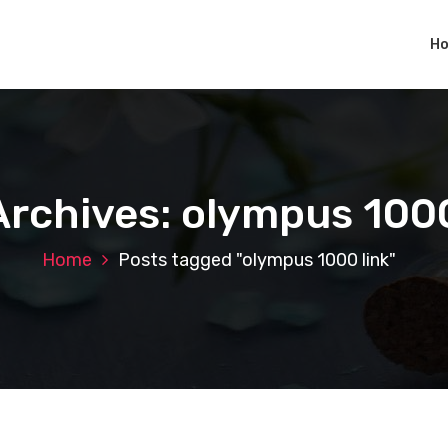
H
Archives: olympus 1000
Home
Posts tagged "olympus 1000 link"