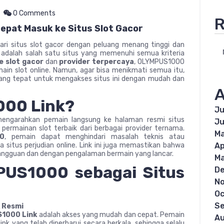
0 Comments
R
epat Masuk ke Situs Slot Gacor
ri situs slot gacor dengan peluang menang tinggi dan
adalah salah satu situs yang memenuhi semua kriteria
 slot gacor
dan
provider terpercaya
, OLYMPUS1000
ain slot online. Namun, agar bisa menikmati semua itu,
ng tepat untuk mengakses situs ini dengan mudah dan
A
000 Link?
Ju
engarahkan pemain langsung ke halaman resmi situs
Ju
permainan slot terbaik dari berbagai provider ternama.
Ma
00
, pemain dapat menghindari masalah teknis atau
Ap
a situs perjudian online. Link ini juga memastikan bahwa
angguan dan dengan pengalaman bermain yang lancar.
Ma
US1000 sebagai Situs
D
N
Oc
S
 Resmi
1000 Link
adalah akses yang mudah dan cepat. Pemain
Au
ink yang telah diperbarui secara berkala, sehingga selalu