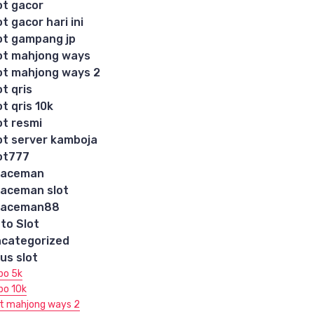
ot gacor
ot gacor hari ini
ot gampang jp
ot mahjong ways
ot mahjong ways 2
ot qris
ot qris 10k
ot resmi
ot server kamboja
ot777
paceman
aceman slot
paceman88
to Slot
categorized
us slot
po 5k
po 10k
ot mahjong ways 2