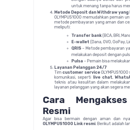
untuk menang tanpa harus men
Metode Deposit dan Withdraw yang
OLYMPUS1000 memudahkan pemain un
metode pembayaran yang aman dan cepa
meliputi:
Transfer bank
(BCA, BRI, Mandi
E-wallet
(Dana, OVO, GoPay, Li
QRIS
– Metode pembayaran yan
melakukan deposit dengan puls
Pulsa
– Pemain bisa melakukan
Layanan Pelanggan 24/7
Tim
customer service
OLYMPUS1000 si
komunikasi, seperti
live chat
,
Whats
teknis atau kesulitan dalam melakuk
layanan pelanggan yang akan segera mem
Cara Mengakse
Resmi
Agar bisa bermain dengan aman dan ny
OLYMPUS1000 Link resmi
. Berikut adalah l