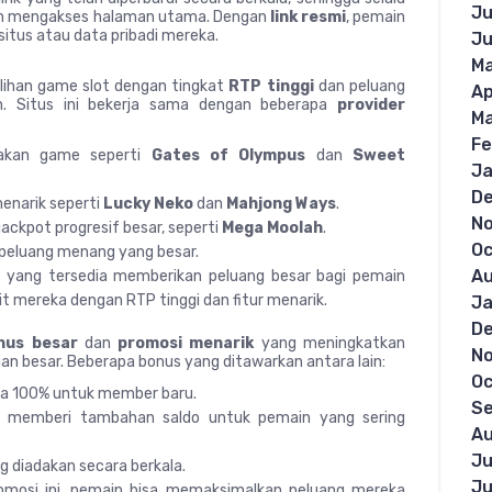
Ju
itan mengakses halaman utama. Dengan
link resmi
, pemain
itus atau data pribadi mereka.
Ju
Ma
ihan game slot dengan tingkat
RTP tinggi
dan peluang
Ap
 Situs ini bekerja sama dengan beberapa
provider
Ma
Fe
akan game seperti
Gates of Olympus
dan
Sweet
Ja
D
enarik seperti
Lucky Neko
dan
Mahjong Ways
.
N
ckpot progresif besar, seperti
Mega Moolah
.
Oc
 peluang menang yang besar.
Au
t yang tersedia memberikan peluang besar bagi pemain
mereka dengan RTP tinggi dan fitur menarik.
Ja
D
nus besar
dan
promosi menarik
yang meningkatkan
N
n besar. Beberapa bonus yang ditawarkan antara lain:
Oc
a 100% untuk member baru.
S
memberi tambahan saldo untuk pemain yang sering
Au
Ju
 diadakan secara berkala.
Ju
mosi ini, pemain bisa memaksimalkan peluang mereka