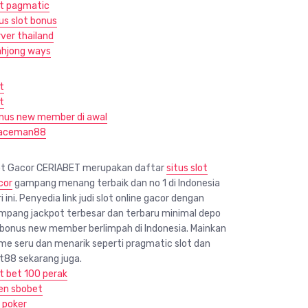
ot pagmatic
tus slot bonus
rver thailand
hjong ways
t
t
nus new member di awal
aceman88
ot Gacor CERIABET merupakan daftar
situs slot
cor
gampang menang terbaik dan no 1 di Indonesia
i ini. Penyedia link judi slot online gacor dengan
mpang jackpot terbesar dan terbaru minimal depo
 bonus new member berlimpah di Indonesia. Mainkan
me seru dan menarik seperti pragmatic slot dan
ot88 sekarang juga.
ot bet 100 perak
en sbobet
n poker