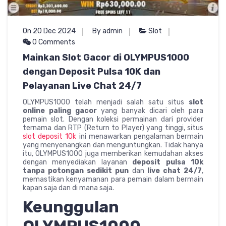
On 20 Dec 2024
By admin
Slot
0 Comments
Mainkan Slot Gacor di OLYMPUS1000
dengan Deposit Pulsa 10K dan
Pelayanan Live Chat 24/7
OLYMPUS1000 telah menjadi salah satu situs
slot
online paling gacor
yang banyak dicari oleh para
pemain slot. Dengan koleksi permainan dari provider
ternama dan RTP (Return to Player) yang tinggi, situs
slot deposit 10k
ini menawarkan pengalaman bermain
yang menyenangkan dan menguntungkan. Tidak hanya
itu, OLYMPUS1000 juga memberikan kemudahan akses
dengan menyediakan layanan
deposit pulsa 10k
tanpa potongan sedikit pun
dan
live chat 24/7
,
memastikan kenyamanan para pemain dalam bermain
kapan saja dan di mana saja.
Keunggulan