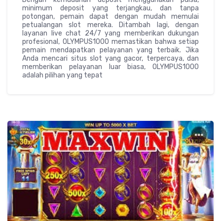
minimum deposit yang terjangkau, dan tanpa
potongan, pemain dapat dengan mudah memulai
petualangan slot mereka. Ditambah lagi, dengan
layanan live chat 24/7 yang memberikan dukungan
profesional, OLYMPUS1000 memastikan bahwa setiap
pemain mendapatkan pelayanan yang terbaik. Jika
Anda mencari situs slot yang gacor, terpercaya, dan
memberikan pelayanan luar biasa, OLYMPUS1000
adalah pilihan yang tepat