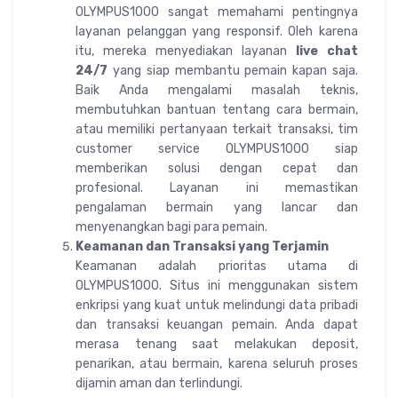
OLYMPUS1000 sangat memahami pentingnya
layanan pelanggan yang responsif. Oleh karena
itu, mereka menyediakan layanan
live chat
24/7
yang siap membantu pemain kapan saja.
Baik Anda mengalami masalah teknis,
membutuhkan bantuan tentang cara bermain,
atau memiliki pertanyaan terkait transaksi, tim
customer service OLYMPUS1000 siap
memberikan solusi dengan cepat dan
profesional. Layanan ini memastikan
pengalaman bermain yang lancar dan
menyenangkan bagi para pemain.
Keamanan dan Transaksi yang Terjamin
Keamanan adalah prioritas utama di
OLYMPUS1000. Situs ini menggunakan sistem
enkripsi yang kuat untuk melindungi data pribadi
dan transaksi keuangan pemain. Anda dapat
merasa tenang saat melakukan deposit,
penarikan, atau bermain, karena seluruh proses
dijamin aman dan terlindungi.