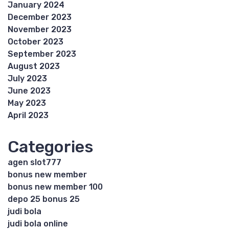
January 2024
December 2023
November 2023
October 2023
September 2023
August 2023
July 2023
June 2023
May 2023
April 2023
Categories
agen slot777
bonus new member
bonus new member 100
depo 25 bonus 25
judi bola
judi bola online