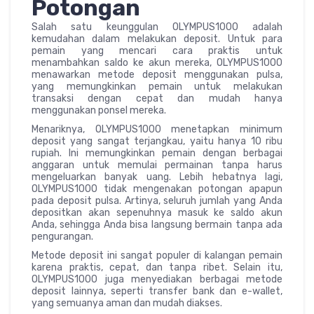
Potongan
Salah satu keunggulan OLYMPUS1000 adalah
kemudahan dalam melakukan deposit. Untuk para
pemain yang mencari cara praktis untuk
menambahkan saldo ke akun mereka, OLYMPUS1000
menawarkan metode deposit menggunakan pulsa,
yang memungkinkan pemain untuk melakukan
transaksi dengan cepat dan mudah hanya
menggunakan ponsel mereka.
Menariknya, OLYMPUS1000 menetapkan minimum
deposit yang sangat terjangkau, yaitu hanya 10 ribu
rupiah. Ini memungkinkan pemain dengan berbagai
anggaran untuk memulai permainan tanpa harus
mengeluarkan banyak uang. Lebih hebatnya lagi,
OLYMPUS1000 tidak mengenakan potongan apapun
pada deposit pulsa. Artinya, seluruh jumlah yang Anda
depositkan akan sepenuhnya masuk ke saldo akun
Anda, sehingga Anda bisa langsung bermain tanpa ada
pengurangan.
Metode deposit ini sangat populer di kalangan pemain
karena praktis, cepat, dan tanpa ribet. Selain itu,
OLYMPUS1000 juga menyediakan berbagai metode
deposit lainnya, seperti transfer bank dan e-wallet,
yang semuanya aman dan mudah diakses.