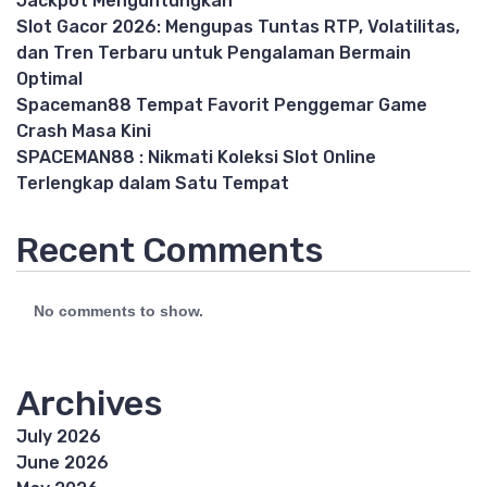
Jackpot Menguntungkan
Slot Gacor 2026: Mengupas Tuntas RTP, Volatilitas,
dan Tren Terbaru untuk Pengalaman Bermain
Optimal
Spaceman88 Tempat Favorit Penggemar Game
Crash Masa Kini
SPACEMAN88 : Nikmati Koleksi Slot Online
Terlengkap dalam Satu Tempat
Recent Comments
No comments to show.
Archives
July 2026
June 2026