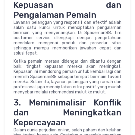
Kepuasan dan
Pengalaman Pemain
Layanan pelanggan yang responsif dan efektif adalah
salah satu kunci untuk menciptakan pengalaman
bermain yang menyenangkan. Di Spaceman88, tim
customer service dilengkapi dengan pengetahuan
mendalam mengenai produk dan prosedur situs
sehingga mampu memberikan jawaban cepat dan
solusi tepat.
Ketika pemain merasa didengar dan dibantu dengan
baik, tingkat kepuasan mereka akan meningkat.
Kepuasan ini mendorong pemain untuk kembali lagi dan
memilih Spaceman88 sebagai tempat bermain favorit
mereka. Selain itu, layanan pelanggan yang ramah dan
profesional juga menciptakan citra positif yang mudah
menyebar melalui rekomendasi mulut ke mulut.
3. Meminimalisir Konflik
dan Meningkatkan
Kepercayaan
Dalam dunia perjudian online, salah paham dan keluhan