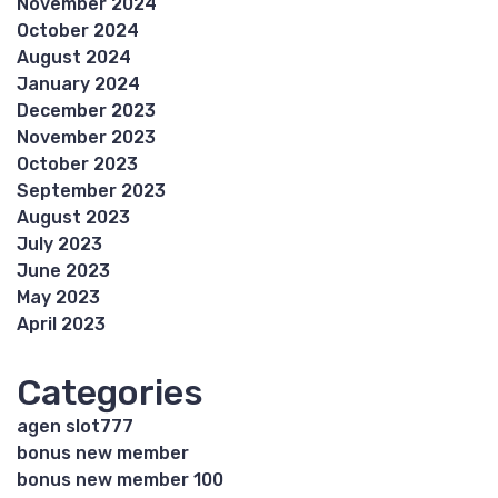
November 2024
October 2024
August 2024
January 2024
December 2023
November 2023
October 2023
September 2023
August 2023
July 2023
June 2023
May 2023
April 2023
Categories
agen slot777
bonus new member
bonus new member 100