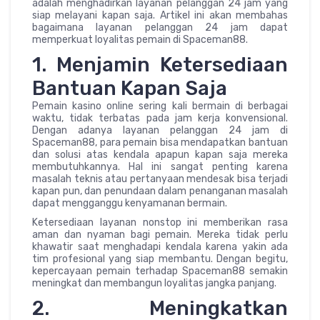
adalah menghadirkan layanan pelanggan 24 jam yang
siap melayani kapan saja. Artikel ini akan membahas
bagaimana layanan pelanggan 24 jam dapat
memperkuat loyalitas pemain di Spaceman88.
1. Menjamin Ketersediaan
Bantuan Kapan Saja
Pemain kasino online sering kali bermain di berbagai
waktu, tidak terbatas pada jam kerja konvensional.
Dengan adanya layanan pelanggan 24 jam di
Spaceman88, para pemain bisa mendapatkan bantuan
dan solusi atas kendala apapun kapan saja mereka
membutuhkannya. Hal ini sangat penting karena
masalah teknis atau pertanyaan mendesak bisa terjadi
kapan pun, dan penundaan dalam penanganan masalah
dapat mengganggu kenyamanan bermain.
Ketersediaan layanan nonstop ini memberikan rasa
aman dan nyaman bagi pemain. Mereka tidak perlu
khawatir saat menghadapi kendala karena yakin ada
tim profesional yang siap membantu. Dengan begitu,
kepercayaan pemain terhadap Spaceman88 semakin
meningkat dan membangun loyalitas jangka panjang.
2. Meningkatkan