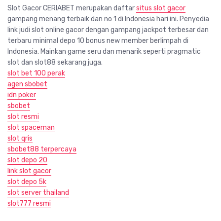
Slot Gacor CERIABET merupakan daftar
situs slot gacor
gampang menang terbaik dan no 1 di Indonesia hari ini. Penyedia
link judi slot online gacor dengan gampang jackpot terbesar dan
terbaru minimal depo 10 bonus new member berlimpah di
Indonesia. Mainkan game seru dan menarik seperti pragmatic
slot dan slot88 sekarang juga.
slot bet 100 perak
agen sbobet
idn poker
sbobet
slot resmi
slot spaceman
slot qris
sbobet88 terpercaya
slot depo 20
link slot gacor
slot depo 5k
slot server thailand
slot777 resmi