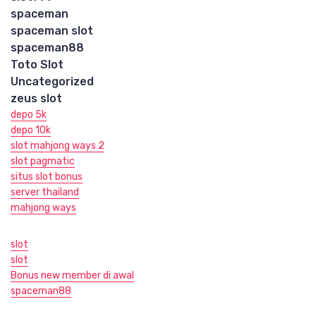
spaceman
spaceman slot
spaceman88
Toto Slot
Uncategorized
zeus slot
depo 5k
depo 10k
slot mahjong ways 2
slot pagmatic
situs slot bonus
server thailand
mahjong ways
slot
slot
Bonus new member di awal
spaceman88