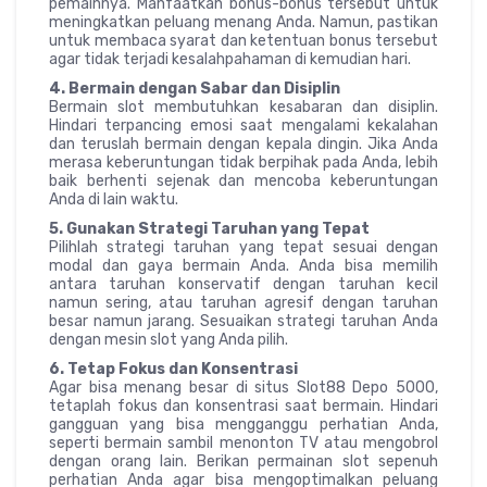
pemainnya. Manfaatkan bonus-bonus tersebut untuk
meningkatkan peluang menang Anda. Namun, pastikan
untuk membaca syarat dan ketentuan bonus tersebut
agar tidak terjadi kesalahpahaman di kemudian hari.
4. Bermain dengan Sabar dan Disiplin
Bermain slot membutuhkan kesabaran dan disiplin.
Hindari terpancing emosi saat mengalami kekalahan
dan teruslah bermain dengan kepala dingin. Jika Anda
merasa keberuntungan tidak berpihak pada Anda, lebih
baik berhenti sejenak dan mencoba keberuntungan
Anda di lain waktu.
5. Gunakan Strategi Taruhan yang Tepat
Pilihlah strategi taruhan yang tepat sesuai dengan
modal dan gaya bermain Anda. Anda bisa memilih
antara taruhan konservatif dengan taruhan kecil
namun sering, atau taruhan agresif dengan taruhan
besar namun jarang. Sesuaikan strategi taruhan Anda
dengan mesin slot yang Anda pilih.
6. Tetap Fokus dan Konsentrasi
Agar bisa menang besar di situs Slot88 Depo 5000,
tetaplah fokus dan konsentrasi saat bermain. Hindari
gangguan yang bisa mengganggu perhatian Anda,
seperti bermain sambil menonton TV atau mengobrol
dengan orang lain. Berikan permainan slot sepenuh
perhatian Anda agar bisa mengoptimalkan peluang