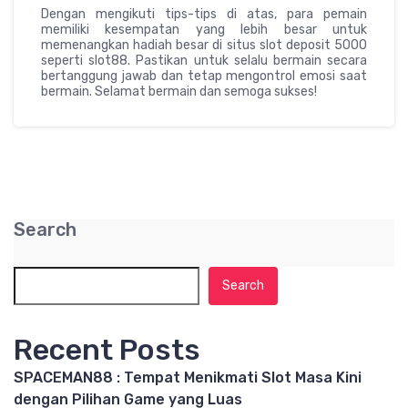
Dengan mengikuti tips-tips di atas, para pemain
memiliki kesempatan yang lebih besar untuk
memenangkan hadiah besar di situs slot deposit 5000
seperti slot88. Pastikan untuk selalu bermain secara
bertanggung jawab dan tetap mengontrol emosi saat
bermain. Selamat bermain dan semoga sukses!
Search
Search
Recent Posts
SPACEMAN88 : Tempat Menikmati Slot Masa Kini
dengan Pilihan Game yang Luas