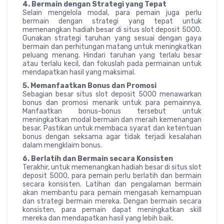
4. Bermain dengan Strategi yang Tepat
Selain mengelola modal, para pemain juga perlu
bermain dengan strategi yang tepat untuk
memenangkan hadiah besar di situs slot deposit 5000.
Gunakan strategi taruhan yang sesuai dengan gaya
bermain dan perhitungan matang untuk meningkatkan
peluang menang. Hindari taruhan yang terlalu besar
atau terlalu kecil, dan fokuslah pada permainan untuk
mendapatkan hasil yang maksimal.
5. Memanfaatkan Bonus dan Promosi
Sebagian besar situs slot deposit 5000 menawarkan
bonus dan promosi menarik untuk para pemainnya.
Manfaatkan bonus-bonus tersebut untuk
meningkatkan modal bermain dan meraih kemenangan
besar. Pastikan untuk membaca syarat dan ketentuan
bonus dengan seksama agar tidak terjadi kesalahan
dalam mengklaim bonus.
6. Berlatih dan Bermain secara Konsisten
Terakhir, untuk memenangkan hadiah besar di situs slot
deposit 5000, para pemain perlu berlatih dan bermain
secara konsisten. Latihan dan pengalaman bermain
akan membantu para pemain mengasah kemampuan
dan strategi bermain mereka. Dengan bermain secara
konsisten, para pemain dapat meningkatkan skill
mereka dan mendapatkan hasil yang lebih baik.