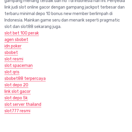
gampang menang terbaik dan no 1 di Indonesia hari ini. Penyedia
link judi slot online gacor dengan gampang jackpot terbesar dan
terbaru minimal depo 10 bonus new member berlimpah di
Indonesia. Mainkan game seru dan menarik seperti pragmatic
slot dan slot88 sekarang juga.
slot bet 100 perak
agen sbobet
idn poker
sbobet
slot resmi
slot spaceman
slot qris
sbobet88 terpercaya
slot depo 20
link slot gacor
slot depo 5k
slot server thailand
slot777 resmi