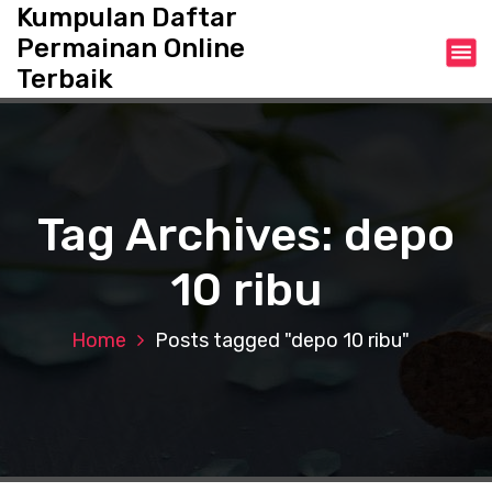
S
Kumpulan Daftar
k
Permainan Online
i
Terbaik
p
t
o
c
o
n
Tag Archives: depo
t
e
10 ribu
n
t
Home
Posts tagged "depo 10 ribu"