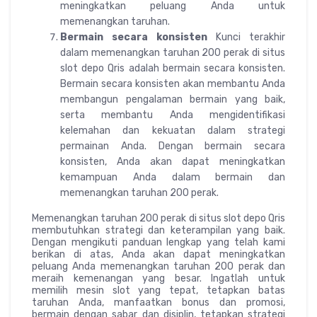
meningkatkan peluang Anda untuk
memenangkan taruhan.
Bermain secara konsisten
Kunci terakhir
dalam memenangkan taruhan 200 perak di situs
slot depo Qris adalah bermain secara konsisten.
Bermain secara konsisten akan membantu Anda
membangun pengalaman bermain yang baik,
serta membantu Anda mengidentifikasi
kelemahan dan kekuatan dalam strategi
permainan Anda. Dengan bermain secara
konsisten, Anda akan dapat meningkatkan
kemampuan Anda dalam bermain dan
memenangkan taruhan 200 perak.
Memenangkan taruhan 200 perak di situs slot depo Qris
membutuhkan strategi dan keterampilan yang baik.
Dengan mengikuti panduan lengkap yang telah kami
berikan di atas, Anda akan dapat meningkatkan
peluang Anda memenangkan taruhan 200 perak dan
meraih kemenangan yang besar. Ingatlah untuk
memilih mesin slot yang tepat, tetapkan batas
taruhan Anda, manfaatkan bonus dan promosi,
bermain dengan sabar dan disiplin, tetapkan strategi