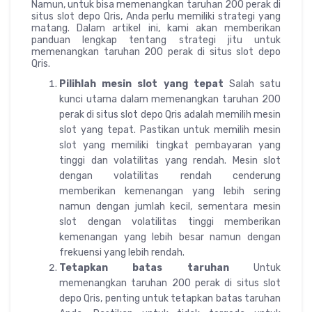
Namun, untuk bisa memenangkan taruhan 200 perak di
situs slot depo Qris, Anda perlu memiliki strategi yang
matang. Dalam artikel ini, kami akan memberikan
panduan lengkap tentang strategi jitu untuk
memenangkan taruhan 200 perak di situs slot depo
Qris.
Pilihlah mesin slot yang tepat
Salah satu
kunci utama dalam memenangkan taruhan 200
perak di situs slot depo Qris adalah memilih mesin
slot yang tepat. Pastikan untuk memilih mesin
slot yang memiliki tingkat pembayaran yang
tinggi dan volatilitas yang rendah. Mesin slot
dengan volatilitas rendah cenderung
memberikan kemenangan yang lebih sering
namun dengan jumlah kecil, sementara mesin
slot dengan volatilitas tinggi memberikan
kemenangan yang lebih besar namun dengan
frekuensi yang lebih rendah.
Tetapkan batas taruhan
Untuk
memenangkan taruhan 200 perak di situs slot
depo Qris, penting untuk tetapkan batas taruhan