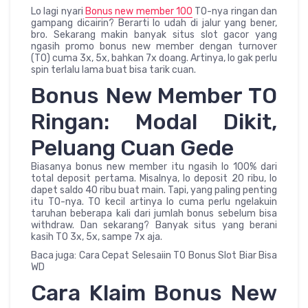
Lo lagi nyari
Bonus new member 100
TO-nya ringan dan
gampang dicairin? Berarti lo udah di jalur yang bener,
bro. Sekarang makin banyak situs slot gacor yang
ngasih promo bonus new member dengan turnover
(TO) cuma 3x, 5x, bahkan 7x doang. Artinya, lo gak perlu
spin terlalu lama buat bisa tarik cuan.
Bonus New Member TO
Ringan: Modal Dikit,
Peluang Cuan Gede
Biasanya bonus new member itu ngasih lo 100% dari
total deposit pertama. Misalnya, lo deposit 20 ribu, lo
dapet saldo 40 ribu buat main. Tapi, yang paling penting
itu TO-nya. TO kecil artinya lo cuma perlu ngelakuin
taruhan beberapa kali dari jumlah bonus sebelum bisa
withdraw. Dan sekarang? Banyak situs yang berani
kasih TO 3x, 5x, sampe 7x aja.
Baca juga: Cara Cepat Selesaiin TO Bonus Slot Biar Bisa
WD
Cara Klaim Bonus New