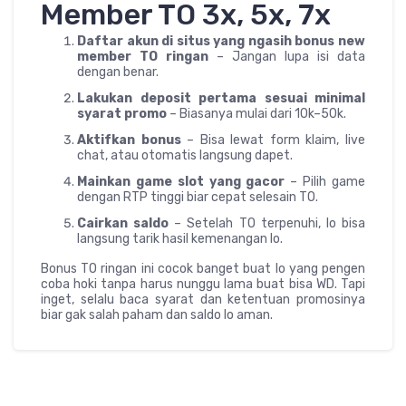
Member TO 3x, 5x, 7x
Daftar akun di situs yang ngasih bonus new
member TO ringan
– Jangan lupa isi data
dengan benar.
Lakukan deposit pertama sesuai minimal
syarat promo
– Biasanya mulai dari 10k–50k.
Aktifkan bonus
– Bisa lewat form klaim, live
chat, atau otomatis langsung dapet.
Mainkan game slot yang gacor
– Pilih game
dengan RTP tinggi biar cepat selesain TO.
Cairkan saldo
– Setelah TO terpenuhi, lo bisa
langsung tarik hasil kemenangan lo.
Bonus TO ringan ini cocok banget buat lo yang pengen
coba hoki tanpa harus nunggu lama buat bisa WD. Tapi
inget, selalu baca syarat dan ketentuan promosinya
biar gak salah paham dan saldo lo aman.