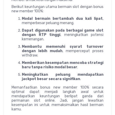
Berikut keuntungan utama bermain slot dengan bonus
new member 100%:
Modal bermain bertambah dua kali lipat
,
memperbesar peluang menang.
Dapat digunakan pada berbagai game slot
dengan RTP tinggi
, meningkatkan potensi
kemenangan.
Membantu memenuhi syarat turnover
dengan lebih mudah
, mempercepat proses
withdraw.
Memberikan kesempatan mencoba strategi
baru tanpa risiko modal besar
.
Meningkatkan peluang mendapatkan
jackpot besar secara signifikan
.
Memanfaatkan bonus new member 100% secara
optimal dapat menjadi langkah awal untuk
mendapatkan keuntungan berlipat ganda dari
permainan slot online. Jadi, jangan lewatkan
kesempatan ini untuk memaksimalkan hasil bermain
kamu.