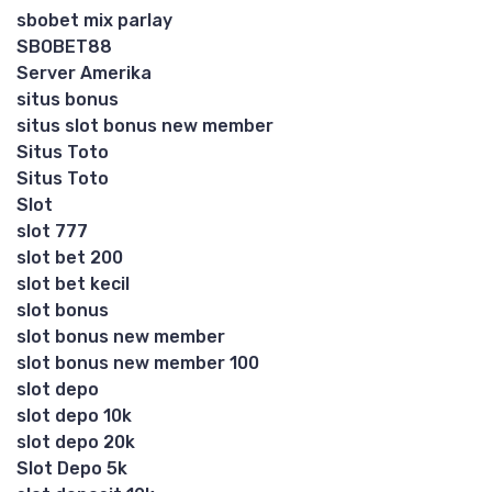
sbobet mix parlay
SBOBET88
Server Amerika
situs bonus
situs slot bonus new member
Situs Toto
Situs Toto
Slot
slot 777
slot bet 200
slot bet kecil
slot bonus
slot bonus new member
slot bonus new member 100
slot depo
slot depo 10k
slot depo 20k
Slot Depo 5k