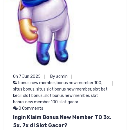
On 7 Jun 2025
By admin
bonus new member
,
bonus new member 100
,
situs bonus
,
situs slot bonus new member
,
slot bet
kecil
,
slot bonus
,
slot bonus new member
,
slot
bonus new member 100
,
slot gacor
0 Comments
Ingin Klaim Bonus New Member TO 3x,
5x, 7x di Slot Gacor?